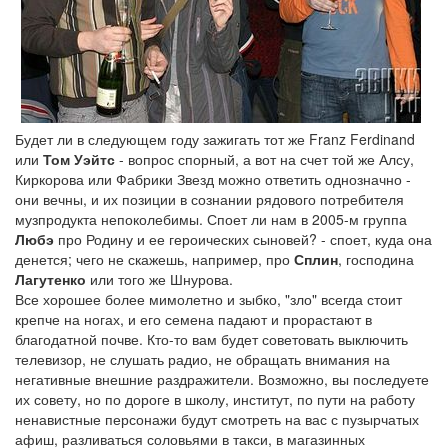
Будет ли в следующем году зажигать тот же Franz Ferdinand
или
Том Уэйтс
- вопрос спорный, а вот на счет той же Алсу,
Киркорова или Фабрики Звезд можно ответить однозначно -
они вечны, и их позиции в сознании рядового потребителя
музпродукта непоколебимы. Споет ли нам в 2005-м группа
Любэ
про Родину и ее героических сыновей? - споет, куда она
денется; чего не скажешь, например, про
Сплин
, господина
Лагутенко
или того же Шнурова.
Все хорошее более мимолетно и зыбко, "зло" всегда стоит
крепче на ногах, и его семена падают и прорастают в
благодатной почве. Кто-то вам будет советовать выключить
телевизор, не слушать радио, не обращать внимания на
негативные внешние раздражители. Возможно, вы последуете
их совету, но по дороге в школу, институт, по пути на работу
ненавистные персонажи будут смотреть на вас с пузырчатых
афиш, разливаться соловьями в такси, в магазинных