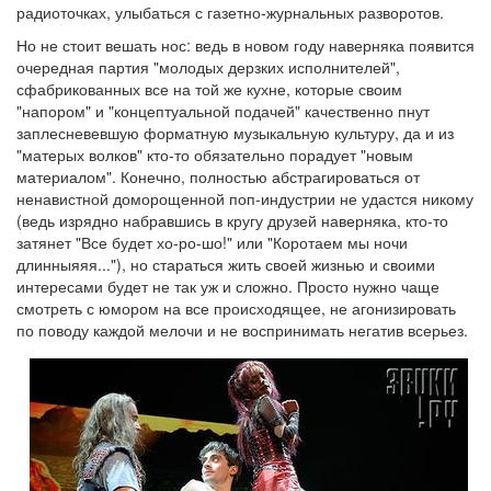
радиоточках, улыбаться с газетно-журнальных разворотов.
Но не стоит вешать нос: ведь в новом году наверняка появится
очередная партия "молодых дерзких исполнителей",
сфабрикованных все на той же кухне, которые своим
"напором" и "концептуальной подачей" качественно пнут
заплесневевшую форматную музыкальную культуру, да и из
"матерых волков" кто-то обязательно порадует "новым
материалом". Конечно, полностью абстрагироваться от
ненавистной доморощенной поп-индустрии не удастся никому
(ведь изрядно набравшись в кругу друзей наверняка, кто-то
затянет "Все будет хо-ро-шо!" или "Коротаем мы ночи
длинныяяя..."), но стараться жить своей жизнью и своими
интересами будет не так уж и сложно. Просто нужно чаще
смотреть с юмором на все происходящее, не агонизировать
по поводу каждой мелочи и не воспринимать негатив всерьез.