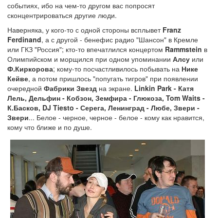
событиях, ибо на чем-то другом вас попросят
сконцентрироваться другие люди.
Наверняка, у кого-то с одной стороны всплывет
Franz
Ferdinand
, а с другой - бенефис радио "Шансон" в Кремле
или ГКЗ "Россия"; кто-то впечатлился концертом
Rammstein
в
Олимпийском и морщился при одном упоминании
Алсу
или
Ф.Киркорова
; кому-то посчастливилось побывать на
Нике
Кейве
, а потом пришлось "попугать тигров" при появлении
очередной
Фабрики Звезд
на экране.
Linkin Park - Катя
Лель, Дельфин - Кобзон, Земфира - Глюкоза, Tom Waits -
К.Басков, DJ Tiesto - Серега, Ленинград - Любе, Звери -
Звери
... Белое - черное, черное - белое - кому как нравится,
кому что ближе и по душе.