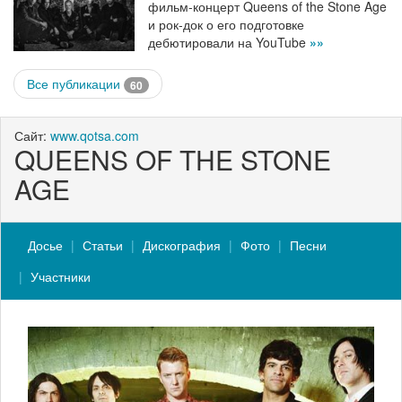
фильм-концерт Queens of the Stone Age
и рок-док о его подготовке
дебютировали на YouTube
»»
Все публикации
60
Сайт:
www.qotsa.com
QUEENS OF THE STONE
AGE
Досье
Статьи
Дискография
Фото
Песни
Участники