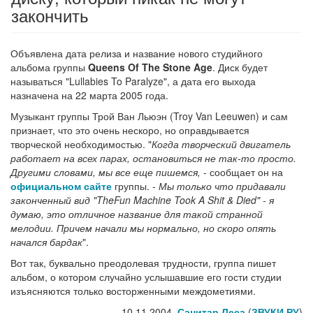
закончить
Объявлена дата релиза и название нового студийного
альбома группы
Queens Of The Stone Age
. Диск будет
называться "Lullabies To Paralyze", а дата его выхода
назначена на 22 марта 2005 года.
Музыкант группы Трой Ван Льюэн (Troy Van Leeuwen) и сам
признает, что это очень нескоро, но оправдывается
творческой необходимостью. "
Когда творческий двигатель
работает на всех парах, остановиться не так-то просто.
Другими словами, мы все еще пишемся,
- сообщает он на
официальном сайте
группы. -
Мы только что придавали
законченный вид "TheFun Machine Took A Shit & Died" - я
думаю, это отличное название для такой странной
мелодии. Причем начали мы нормально, но скоро опять
начался бардак
".
Вот так, буквально преодолевая трудности, группа пишет
альбом, о котором случайно услышавшие его гости студии
изъясняются только восторженными междометиями.
10.11.2004,
Санитар Леса
(
ЗВУКИ РУ
)