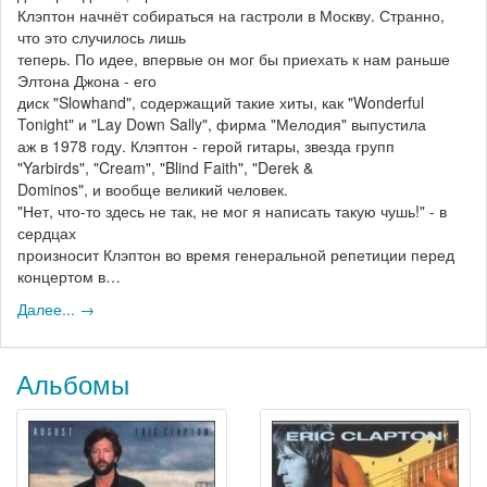
Клэптон начнёт собираться на гастроли в Москву. Странно,
что это случилось лишь
теперь. По идее, впервые он мог бы приехать к нам раньше
Элтона Джона - его
диск "Slowhand", содержащий такие хиты, как "Wonderful
Tonight" и "Lay Down Sally", фирма "Мелодия" выпустила
аж в 1978 году. Клэптон - герой гитары, звезда групп
"Yarbirds", "Cream", "Blind Faith", "Derek &
Dominos", и вообще великий человек.
"Нет, что-то здесь не так, не мог я написать такую чушь!" - в
сердцах
произносит Клэптон во время генеральной репетиции перед
концертом в…
Далее... →
Альбомы