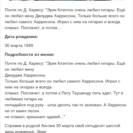
Почти по Д. Хармсу: "Эрик Клэптон очень любил гитары. Ещё
он любил жену Джорджа Харрисона. Только больше всего он
любил самого Харрисона. Играл с ним на гитарах и всегда
плакал. Поплачет, а потом...
Дата рождения:
30 марта 1945
Подробности из жизни:
Почти по Д. Хармсу: "Эрик Клэптон очень любил гитары. Ещё
он любил жену
Джорджа Харрисона.
Только больше всего он любил самого Харрисона. Играл с
ним на гитарах и всегда
плакал. Поплачет, а потом к Питу Таушенду пить едет. Тут и
любимая гитара не
попадайся под руку - штук десять так-то заломал. А Харрисон
ни от каких песен
не плакал, кришнаит эдакий..."
Справив в родной Англии 30 марта свой пятьдесят шестой
день рожденья, Эрик