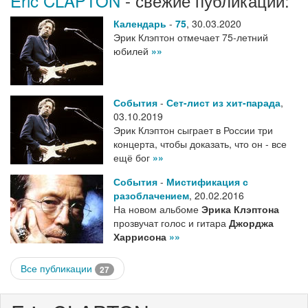
Eric CLAPTON
- свежие публикации:
Календарь
-
75
,
30.03.2020
Эрик Клэптон отмечает 75-летний
юбилей
»»
События
-
Сет-лист из хит-парада
,
03.10.2019
Эрик Клэптон сыграет в России три
концерта, чтобы доказать, что он - все
ещё бог
»»
События
-
Мистификация с
разоблачением
,
20.02.2016
На новом альбоме
Эрика Клэптона
прозвучат голос и гитара
Джорджа
Харрисона
»»
Все публикации
27