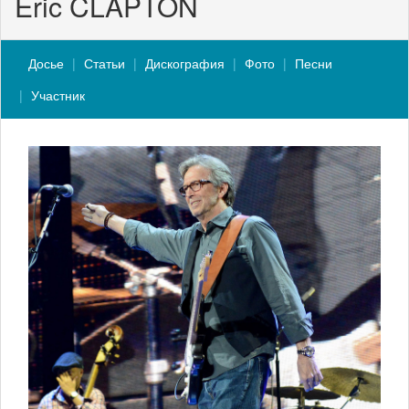
Eric CLAPTON
Досье
Статьи
Дискография
Фото
Песни
Участник