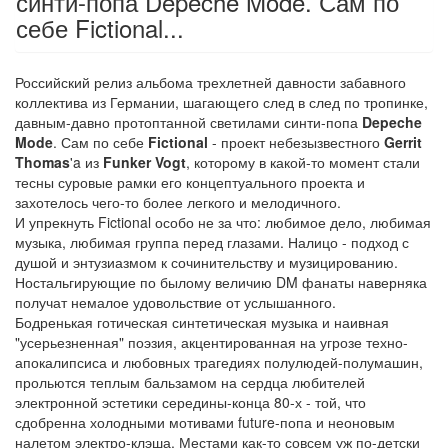
синти-попа Depeche Mode. Сам по
себе Fictional...
Российский релиз альбома трехлетней давности забавного
коллектива из Германии, шагающего след в след по тропинке,
давным-давно протоптанной светилами синти-попа
Depeche
Mode
. Сам по себе
Fictional
- проект небезызвестного
Gerrit
Thomas
'a из
Funker Vogt
, которому в какой-то момент стали
тесны суровые рамки его концептуального проекта и
захотелось чего-то более легкого и мелодичного.
И упрекнуть Fictional особо не за что: любимое дело, любимая
музыка, любимая группа перед глазами. Налицо - подход с
душой и энтузиазмом к сочинительству и музицированию.
Ностальгирующие по былому величию DM фанаты наверняка
получат немалое удовольствие от услышанного.
Бодренькая готическая синтетическая музыка и наивная
"усерьезненная" поэзия, акцентированная на угрозе техно-
апокалипсиса и любовных трагедиях полулюдей-полумашин,
прольются теплым бальзамом на сердца любителей
электронной эстетики середины-конца 80-х - той, что
сдобренна холодными мотивами future-попа и неоновым
налетом электро-клэша. Местами как-то совсем уж по-детски