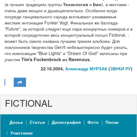
(в лучших традициях группы
Технология
и
Био
), а местами -
очень даже мощно и душещипательно. Особенно когда
посреди танцевального саунда всплывают узнаваемые
жесткие интонации Funker Vogt. Финальная же баллада
"Future"
, за которой следует еще пара концертных номеров и в
которой сосредоточен весь концептуальный посыл Fictional, -
может быть смело названа лучшим треком альбома. Для
поклонников творчества Gerrit небезынтересно будет узнать,
что композиции "Blue Lights" и "Dream Of God" записаны при
участии
Tim'a Fockenbrock
из
Ravenous
.
22.10.2004,
Александр МУРЗАК
(
ЗВУКИ РУ
)
FICTIONAL
Досье
Статьи
Дискография
Фото
Песни
Участники