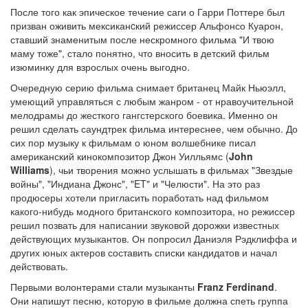
После того как эпическое течение саги о Гарри Поттере был
призван оживить мексиканcкий режиссер Альфонсо Куарон,
ставший знаменитым после нескромного фильма "И твою
маму тоже", стало понятно, что вносить в детский фильм
изюминку для взрослых очень выгодно.
Очередную серию фильма снимает британец Майк Ньюэлл,
умеющий управляться с любым жанром - от нравоучительной
мелодрамы до жесткого гангстерского боевика. Именно он
решил сделать саундтрек фильма интереснее, чем обычно. До
сих пор музыку к фильмам о юном волшебнике писал
американский кинокомпозитор Джон Уилльямс (
John
Williams
), чьи творения можно услышать в фильмах "Звездые
войны", "Индиана Джонс", "ET" и "Челюсти". На это раз
продюсеры хотели пригласить поработать над фильмом
какого-нибудь модного британского композитора, но режиссер
решил позвать для написании звуковой дорожки известных
действующих музыкантов. Он попросил Даниэля Рэдклиффа и
других юных актеров составить списки кандидатов и начал
действовать.
Первыми волонтерами стали музыканты
Franz Ferdinand
.
Они напишут песню, которую в фильме должна спеть группа