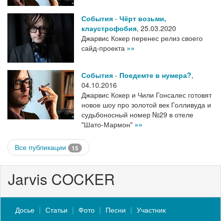
События
-
Чёрт возьми,
клаустрофобия
,
25.03.2020
Джарвис Кокер перенес релиз своего
сайд-проекта
»»
События
-
Поедемте в нумера?
,
04.10.2016
Джарвис Кокер и Чили Гонсалес готовят
новое шоу про золотой век Голливуда и
судьбоносный номер №29 в отеле
"Шато-Мармон"
»»
Все публикации
15
Jarvis COCKER
Досье
Статьи
Фото
Песни
Участник