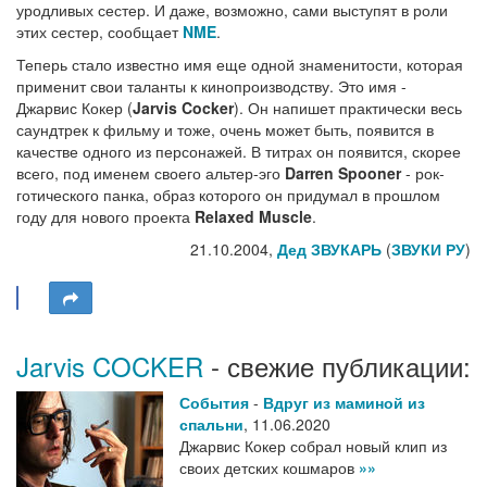
уродливых сестер. И даже, возможно, сами выступят в роли
этих сестер, сообщает
NME
.
Теперь стало известно имя еще одной знаменитости, которая
применит свои таланты к кинопроизводству. Это имя -
Джарвис Кокер (
Jarvis Cocker
). Он напишет практически весь
саундтрек к фильму и тоже, очень может быть, появится в
качестве одного из персонажей. В титрах он появится, скорее
всего, под именем своего альтер-эго
Darren Spooner
- рок-
готического панка, образ которого он придумал в прошлом
году для нового проекта
Relaxed Muscle
.
21.10.2004,
Дед ЗВУКАРЬ
(
ЗВУКИ РУ
)
Jarvis COCKER
- свежие публикации:
События
-
Вдруг из маминой из
спальни
,
11.06.2020
Джарвис Кокер собрал новый клип из
своих детских кошмаров
»»