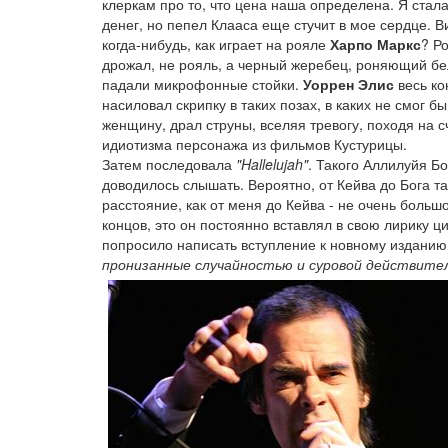
клеркам про то, что цена наша определена. Я стал
денег, но пепел Клааса еще стучит в мое сердце. 
когда-нибудь, как играет на рояле
Харпо Маркс
? Р
дрожал, не рояль, а черный жеребец, роняющий бе
падали микрофонные стойки.
Уоррен Элис
весь ко
насиловал скрипку в таких позах, в каких не смог б
женщину, драл струны, вселяя тревогу, походя на с
идиотизма персонажа из фильмов Кустурицы.
Затем последовала
"Hallelujah"
. Такого Аллилуйя Б
доводилось слышать. Вероятно, от Кейва до Бога т
расстояние, как от меня до Кейва - не очень большо
концов, это он постоянно вставлял в свою лирику ц
попросило написать вступление к новному изданию
пронизанные случайностью и суровой действит