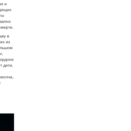
ая и
одящих
 по
запно
смерти.
шку в
их из
большом
и,
кордное
т дети,
 молча,
й