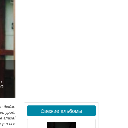
,
ло
ин дюйм.
Свежие альбомы
н, урод.
е глаза!
 р н ы е