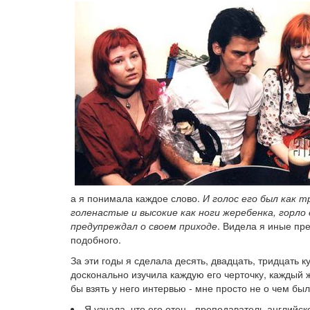
а я понимала каждое слово.
И голос его был как т
голенастые и высокие как ноги жеребенка, горло е
предупреждал о своем приходе
. Видела я иные пре
подобного.
За эти годы я сделала десять, двадцать, тридцать
досконально изучила каждую его черточку, каждый ж
бы взять у него интервью - мне просто не о чем был
Я узнала, что его отец - преподаватель английск