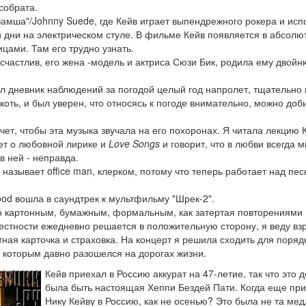
собрата.
амша"/Johnny Suede, где Кейв играет выпендрежного рокера и исп
ои дни на электрическом стуле. В фильме Кейв появляется в абсолю
цами. Там его трудно узнать.
 счастлив, его жена -модель и актриса Сюзи Бик, родила ему двойн
вел дневник наблюдений за погодой целый год напролет, тщательно 
коть, и был уверен, что относясь к погоде внимательно, можно доб
чет, чтобы эта музыка звучала на его похоронах. Я читала лекцию 
ает о любовной лирике и
Love Songs
и говорит, что в любви всегда м
в ней - неправда.
 называет office man, клерком, потому что теперь работает над пе
Good вошла в саундтрек к мультфильму "Шрек-2".
ло картонным, бумажным, формальным, как затертая повторениями
естности ежедневно решается в положительную сторону, я веду вз
ная карточка и страховка. На концерт я решила сходить для порядк
с которым давно разошелся на дорогах жизни.
Кейв приехал в Россию аккурат на 47-летие, так что это 
была быть настоящая Хеппи Бездей Пати. Когда еще при
Нику Кейву в Россию, как не осенью? Это была не та ме