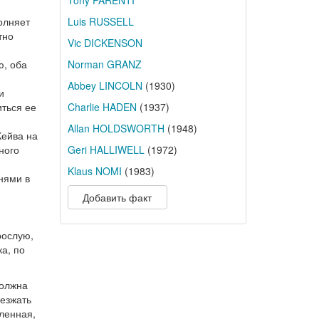
Tony PARENTI
олняет
Luis RUSSELL
тно
Vic DICKENSON
ю, оба
Norman GRANZ
Abbey LINCOLN
(1930)
и
иться ее
Charlie HADEN
(1937)
Allan HOLDSWORTH
(1948)
Кейва на
ного
Geri HALLIWELL
(1972)
Klaus NOMI
(1983)
снями в
Добавить факт
рослую,
а, по
должна
езжать
дленная,