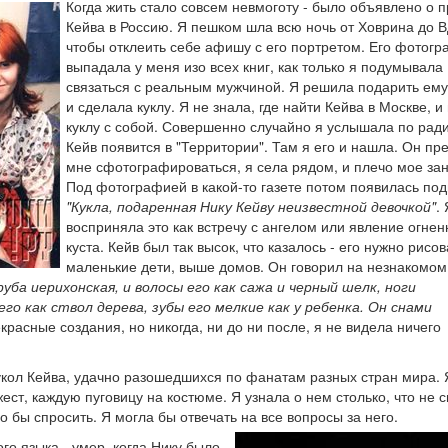
Когда жить стало совсем невмоготу - было объявлено о 
Кейва в Россию. Я пешком шла всю ночь от Ховрина до 
чтобы отклеить себе афишу с его портретом. Его фотог
выпадала у меня изо всех книг, как только я подумывала
связаться с реальным мужчиной. Я решила подарить ему 
и сделала куклу. Я не знала, где найти Кейва в Москве, и
куклу с собой. Совершенно случайно я услышала по ради
Кейв появится в "Территории". Там я его и нашла. Он п
мне сфотографироваться, я села рядом, и плечо мое за
Под фотографией в какой-то газете потом появилась под
"Кукла, подаренная Нику Кейву неизвестной девочкой"
. 
восприняла это как встречу с ангелом или явление огнен
куста. Кейв был так высок, что казалось - его нужно рисов
маленькие дети, выше домов. Он говорил на незнакомом
руба иерихонская, и волосы его как сажа и черный шелк, ноги
го как ствол дерева, зубы его мелкие как у ребенка. Он снами
красные создания, но никогда, ни до ни после, я не видела ничего
 кукол Кейва, удачно разошедшихся по фанатам разных стран мира. 
ест, каждую пуговицу на костюме. Я узнала о нем столько, что не 
о бы спросить. Я могла бы отвечать на все вопросы за него.
ого языка - умер, когда Нику было