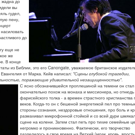
а жадна до
Видели вы
ояль гудел,
лую пену,
нцерт
ы насиловать
частливого до
огу еще не
акое же
е. В конце
итаты из Библии, это его Canongate, уважаемое британское издател
 Евангелия от Марка. Кейв написал:
"Сцены глубокой трагедии,
ельностью, поражающие удивительной незащищенностью"
.
С ясно обозначившейся проплешиной на темени он стал
окончательно похож на монаха и миссионера, но отнюдь
фарисейского толка - а времен страстного христианства
веков. Когда-то он с бешеной энергетикой пел про темны
стороны сознания, нездоровые отношения, про боль и кр
размахивал микрофонной стойкой и со всей дури шмяка
сцене на колени. Затем стал петь про тихие семейные ц
негромко и проникновенно. Фактически, его творчество
разделилось в свое время на Ветхий (мрак, кровь, ярость