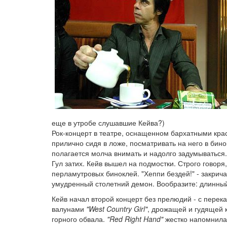
еще в утробе слушавшие Кейва?)
Рок-концерт в театре, оснащенном бархатными кра
прилично сидя в ложе, посматривать на него в бино
полагается молча внимать и надолго задумываться.
Гул затих. Кейв вышел на подмостки. Строго говоря
перламутровых биноклей. "Хеппи бездей!" - закрича
умудренный столетний демон. Вообразите: длинны
Кейв начал второй концерт без прелюдий - с пере
валунами
"West Country Girl"
, дрожащей и гудящей к
горного обвала.
"Red Right Hand"
жестко напомнила