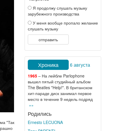
Я продолжу слушать музыку
зарубежного производства
У меня вообще пропало желание
слушать музыку
отправить
Хроника
6 августа
1965
– На лейбле Parlophone
вышел пятый студийный альбом
The Beatles "Help!". В британском
хит-параде диск занимал первое
место в течение 9 недель подряд
»»
Родились
ма "Так
Ernesto LECUONA
страшно