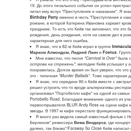
19. До этого печального события он успел пристрас
читал ему вслух "Преступление и наказание". Я зна
Birthday Party
именно в честь "Преступления и нак
романе, в которой Катерина Ивановна харкает кров
празднике. То есть это Кейв так запомнил, что это 
рождения, день рождения, хотя на самом дел в ро
характерная для него ошибка.
Я знаю, что в 82-м Кейв играл в группе
Immacula
Марком Алмондом, Лидией Ланч
и
Foetus
. Групп
Мне известно, что песня
"Carnival is Over"
была с
острова на стрежень"
: мелодию Кейв услышал у а
понравилась. Долгое время он был уверен, что это 
это - типичная
"Murder Ballads"
. Тоже характерная д
Я знаю, что середине 90-х Кейв вместе с австр
решил устроить что-то вроде альтернативы рестора
организовал "Портобелло кафе" на одной из самых
Portobello Road. Благодаря вниманию одного из у
первооткрывателя BLUR Andy Ross на сцене кафе м
звезды. В 1997-м кафе перестало функционировать
Я много раз видела самый известный фильм с Н
Берлином" режиссера
Вима Вендерса
, где концер
далеко, так близко"/Faraway So Close Кейв написа