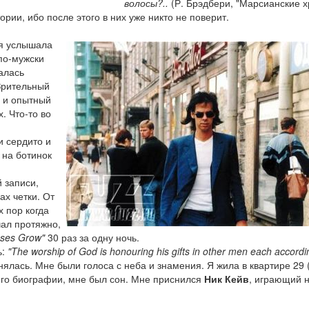
волосы?..
(Р. Брэдбери, "Марсианские х
рии, ибо после этого в них уже никто не поверит.
 я услышала
 по-мужски
алась
Зрительный
й и опытный
. Что-то во
и сердито и
 на ботинок
 записи,
ах четки. От
х пор когда
чал протяжно,
oses Grow"
30 раз за одну ночь.
ь:
"The worship of God is honouring his gifts in other men each accordin
анялась. Мне были голоса с неба и знамения. Я жила в квартире 29 
 о его биографии, мне был сон. Мне приснился
Ник Кейв
, играющий 