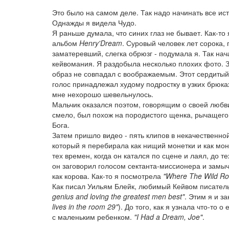
Это было на самом деле. Так надо начинать все исто
Однажды я видела Чудо.
Я раньше думала, что синих глаз не бывает. Как-то
альбом
Henry'Dream
. Суровый человек лет сорока,
заматеревший, слегка обрюзг - подумала я. Так нач
кейвомания. Я раздобыла несколько плохих фото. 
образ не совпадал с воображаемым. Этот сердиты
голос принадлежал худому подростку в узких брюках
мне нехорошо шевельнулось.
Мальчик оказался поэтом, говорящим о своей любв
смело, был похож на породистого щенка, рычащего
Бога.
Затем пришло видео - пять клипов в некачественной
который я перебирала как нищий монетки и как мон
тех времен, когда он катался по сцене и лаял, до те
он заговорил голосом сектанта-миссионера и замы
как корова. Как-то я посмотрела
"Where The Wild R
Как писал Уильям Блейк, любимый Кейвом писател
genius and loving the greatest men best"
. Этим я и з
lives in the room 29"
). До того, как я узнала что-то
с маленьким ребенком.
"I Had a Dream, Joe"
.