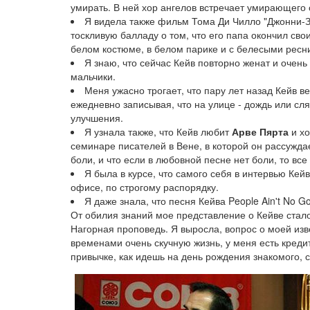
умирать. В ней хор ангелов встречает умирающего 
Я видела также фильм Тома Ди Чилло "Джонни-З
тоскливую балладу о том, что его папа окончил св
белом костюме, в белом парике и с белесыми ресни
Я знаю, что сейчас Кейв повторно женат и очень
мальчики.
Меня ужасно трогает, что пару лет назад Кейв 
ежедневно записывая, что на улице - дождь или сля
улучшения.
Я узнала также, что Кейв любит
Арве Пярта
и хо
семинаре писателей в Вене, в которой он рассужд
боли, и что если в любовной песне нет боли, то все 
Я была в курсе, что самого себя в интервью Кейв
офисе, по строгому распорядку.
Я даже знала, что песня Кейва People Ain't No 
От обилия знаний мое представление о Кейве ста
Нагорная проповедь. Я выросла, вопрос о моей изв
временами очень скучную жизнь, у меня есть кредит
привычке, как идешь на день рождения знакомого, 