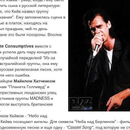
тить сына к русской литературе:
ю, что Кейв назвал группу
азания". Ему запомнилась сцена в
ью в платок, находясь на
был праздник, чей-то день
мане это были похороны. Вполне
te Consumptives
вместе с
а успела дать пару концертов.
лучайной переделкой
"Из-за
встралийской группы, она ему
русская религиозная песня, хотя
ля него ошибка.
алийцем
Майклом Хатченсом
нам "Планета Голливуд" и
 престижных лондонских улиц
частников группы MADNESS и
огли выступать британские
.
иком Кейвом - "Небо над
т Кейва посещают ангелы. Для сиквела "Неба над Берлином" - филь
л одноименную песню и еще одну -
"Cassiel Song"
, под которую не 