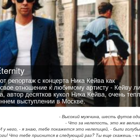
ternity
тот репортаж с концерта Ника Кейва как
м свое отношение к любимому артисту - Кейву ли
а, автор десятков кукол Ника Кейва, очень теп
еннем выступлении в Москве.
- Высокий мужчина, шесть футов од
- Что за нелепость, это же велика
И у него, - я знаю, тебе покажется это нелепицей, - были голубы
 боги! Что тебе приснится в следующий раз? Ты еще скажешь - ч е