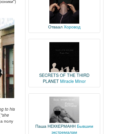
роники")
Отваал
Хоровод
SECRETS OF THE THIRD
PLANET
Miracle Minor
g to his
(
"she
на полу
Паша НЕККЕРМАНН
Бывшим
экстремалам