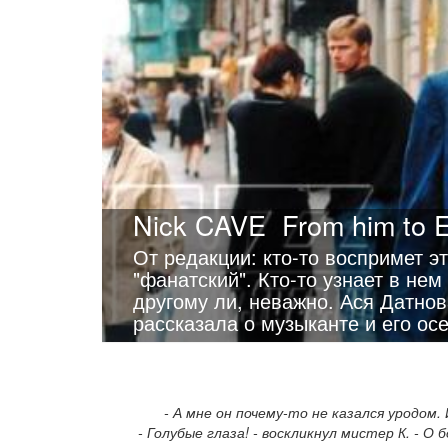
Nick CAVE
From him to E
От редакции: кто-то воспримет э
"фанатский". Кто-то узнает в не
другому ли, неважно. Ася Датнов
рассказала о музыканте и его ос
- А мне он почему-то не казался уродом. 
- Голубые глаза! - воскликнул мистер К. - О