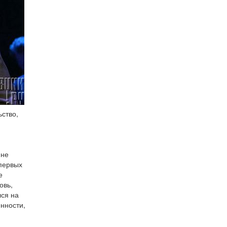
ьство,
 не
 первых
е
овь,
лся на
енности,
,