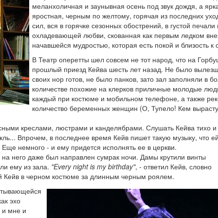
меланхоличная и заунывная осень под звук дождя, а ярк
яростная, черным по желтому, горячая из последних ух
сил, вся в горячке сезонных обострений, в густой печали
охладевающей любви, скованная как первым ледком вне
начавшейся мудростью, которая есть покой и близость к 
В Театр оперетты шел совсем не тот народ, что на Горбу
прошлый приезд Кейва шесть лет назад. Не было вылезш
своих нор готов, не было панков, зато зал заполняли в 
количестве похожие на клерков приличные молодые люд
каждый при костюме и мобильном телефоне, а также ре
количество беременных женщин (О, Тупело! Кем вырасту
сными креслами, люстрами и канделябрами. Слушать Кейва тихо и
кль... Впрочем, в последнее время Кейв пишет такую музыку, что е
 Еще немного - и ему придется исполнять ее в церкви.
, на него даже был направлен сумрак ночи. Дамы крутили винты
ли ему из зала.
"Every night is my birthday"
, - ответил Кейв, словно
й Кейв в черном костюме за длинным черным роялем.
катывающейся
ак эхо
 и мне и