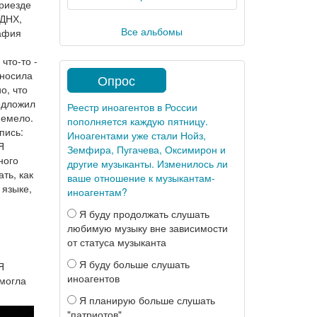
приезде
ВДНХ,
Все альбомы
рафия
что-то -
 носила
Опрос
о, что
редложил
Реестр иноагентов в России
немело.
пополняется каждую пятницу.
пись:
Иноагентами уже стали Нойз,
Я
Земфира, Пугачева, Оксимирон и
ного
другие музыканты. Изменилось ли
ать, как
ваше отношение к музыкантам-
 языке,
иноагентам?
Я буду продолжать слушать
любимую музыку вне зависимости
от статуса музыканта
Я буду больше слушать
Я
иноагентов
смогла
Я планирую больше слушать
"патриотов"