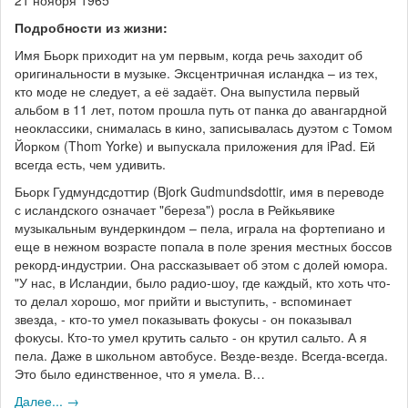
Подробности из жизни:
Имя Бьорк приходит на ум первым, когда речь заходит об
оригинальности в музыке. Эксцентричная исландка – из тех,
кто моде не следует, а её задаёт. Она выпустила первый
альбом в 11 лет, потом прошла путь от панка до авангардной
неоклассики, снималась в кино, записывалась дуэтом с Томом
Йорком (Thom Yorke) и выпускала приложения для iPad. Ей
всегда есть, чем удивить.
Бьорк Гудмундсдоттир (Bjork Gudmundsdottir, имя в переводе
с исландского означает "береза") росла в Рейкьявике
музыкальным вундеркиндом – пела, играла на фортепиано и
еще в нежном возрасте попала в поле зрения местных боссов
рекорд-индустрии. Она рассказывает об этом с долей юмора.
"У нас, в Исландии, было радио-шоу, где каждый, кто хоть что-
то делал хорошо, мог прийти и выступить, - вспоминает
звезда, - кто-то умел показывать фокусы - он показывал
фокусы. Кто-то умел крутить сальто - он крутил сальто. А я
пела. Даже в школьном автобусе. Везде-везде. Всегда-всегда.
Это было единственное, что я умела. В…
Далее... →