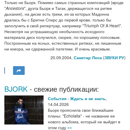
Только не Бьорк. Помимо самых странных композиций (вроде
"
Ancestors
", дуэта Бьорк и Тагак, держащегося на ритме
дыхания), на диске есть треки, из-за которых Мадонна
дралась бы с Бритни Спирс до первой крови, только бы
заполучить в свой репертуар, например "Triumph Of A Heart".
Несмотря на устрашающую необычность исходного
материала диск получился, скорее, по-хорошему попсовым.
Построенным на ясных, естественных ритмах, не лишенным
ни юмора, ни сдержанной патетики. И очень красивым.
20.09.2004,
Санитар Леса
(
ЗВУКИ РУ
)
BJORK
- свежие публикации:
События
-
Ждать и не знать
,
14.04.2026
Бьорк прояснила свои ближайшие
планы: "Echolalia" - не название ее
нового альбома, который не выйдет в
этом году
»»