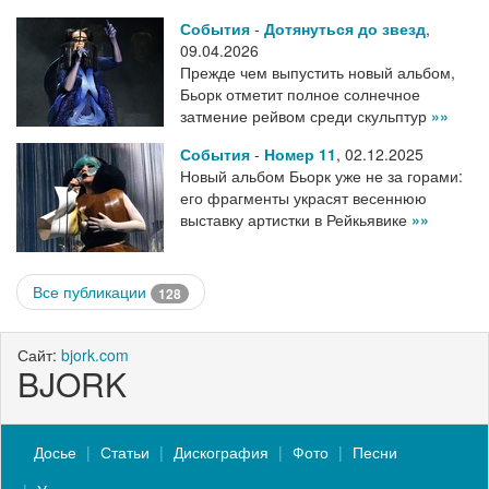
События
-
Дотянуться до звезд
,
09.04.2026
Прежде чем выпустить новый альбом,
Бьорк отметит полное солнечное
затмение рейвом среди скульптур
»»
События
-
Номер 11
,
02.12.2025
Новый альбом Бьорк уже не за горами:
его фрагменты украсят весеннюю
выставку артистки в Рейкьявике
»»
Все публикации
128
Сайт:
bjork.com
BJORK
Досье
Статьи
Дискография
Фото
Песни