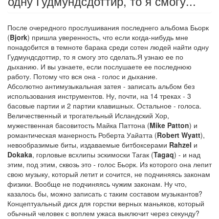
одну Гудмундсдоттир, то я смогу...
После очередного прослушивания последнего альбома Бьорк
(
Bjork
) пришла уверенность, что если когда-нибудь мне
понадобится в темноте барака среди сотен людей найти одну
Гудмундсдоттир, то я смогу это сделать.Я узнаю ее по
дыханию. И вы узнаете, если послушаете ее последнюю
работу. Потому что вся она - голос и дыхание.
Абсолютно антимузыкальная затея - записать альбом без
использования инструментов. Ну, почти, на 14 треках - 3
басовые партии и 2 партии клавишных. Остальное - голоса.
Величественный и трогательный Исландский Хор,
мужественная басовитость Майка Паттона (
Mike Patton
) и
романтическая манерность Роберта Уайатта (
Robert Wyatt
),
невообразимые биты, издаваемые битбоксерами
Rahzel
и
Dokaka
, горловые всхлипы эскимоски Тагак (
Tagaq
) - и над
этим, под этим, сквозь это - голос Бьорк. Из которого она лепит
свою музыку, который летит и сочится, не подчиняясь законам
физики. Вообще не подчиняясь чужим законам. Ну что,
казалось бы, можно записать с таким составом музыкантов?
Концептуальный диск для горстки верных маньяков, который
обычный человек с воплем ужаса выключит через секунду?