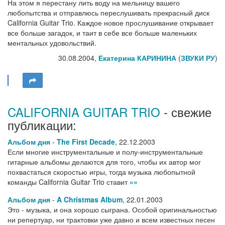
На этом я перестану лить воду на мельницу вашего
любопытства и отправлюсь переслушивать прекрасный диск
California Guitar Trio. Каждое новое прослушивание открывает
все больше загадок, и таит в себе все больше маленьких
ментальных удовольствий.
30.08.2004,
Екатерина КАРИНИНА
(
ЗВУКИ РУ
)
CALIFORNIA GUITAR TRIO
- свежие
публикации:
Альбом дня
-
The First Decade
,
22.12.2003
Если многие инструментальные и полу-инструментальные
гитарные альбомы делаются для того, чтобы их автор мог
похвастаться скоростью игры, тогда музыка любопытной
команды California Guitar Trio ставит
»»
Альбом дня
-
A Christmas Album
,
22.01.2003
Это - музыка, и она хорошо сыграна. Особой оригинальностью
ни репертуар, ни трактовки уже давно и всем известных песен