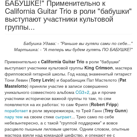
БАБУШКЕ!" Применительно к
California Guitar Trio в роли "бабушки"
выступают участники культовой
группы...
Бабушка Удава: - "Раньше вы гуляли сами по себе..."
Мартышка: - "А теперь мы будем гулять ПО БАБУШКЕ!"
Применительно к
California Guitar Trio
в роли "бабушки"
выступают участники культовой группы
King Crimson
, мастера
фрипповской гитарной школы. Год назад знаменитый гитарист
Тони Левин (
Tony Levin
) и барабанщик Пат Мастелото (
Pat
Mastelotto
) приняли участие в записи совершенно
уникального совместного альбома
CG3+2
, да и прочие
участники исторически важной группы то там, то сям
появляются на их работах: то сам Фрипп (
Robert Fripp
)
поработает
в роли звукорежисера, то Трей Ганн (
Trey Gunn
)
пару тем
на своем стике
сыграет
... Трио само по себе
небезынтересно, а с такой "группой поддержки" и вовсе
расцвело пышным лиловым цветом. Одним словом, опытные
мастера взяли над командой шефство, и опекают ее с