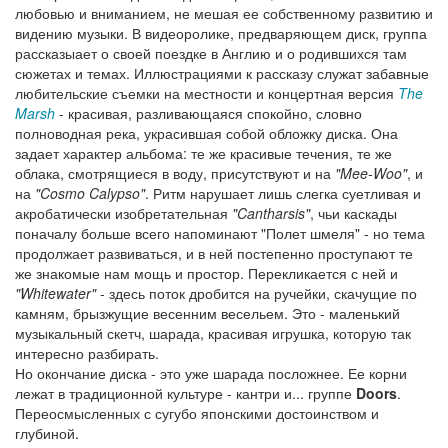
любовью и вниманием, не мешая ее собственному развитию и
видению музыки. В видеоролике, предваряющем диск, группа
рассказыает о своей поездке в Англию и о родившихся там
сюжетах и темах. Иллюстрациями к рассказу служат забавные
любительские съемки на местности и концертная версия
The
Marsh
- красивая, разливающаяся спокойно, словно
полноводная река, украсившая собой обложку диска. Она
задает характер альбома: те же красивые течения, те же
облака, смотрящиеся в воду, присутствуют и на
"Mee-Woo"
, и
на
"Cosmo Calypso"
. Ритм нарушает лишь слегка суетливая и
акробатически изобретательная
"Cantharsis"
, чьи каскады
поначалу больше всего напоминают "Полет шмеля" - но тема
продолжает развиваться, и в ней постепенно проступают те
же знакомые нам мощь и простор. Перекликается с ней и
"Whitewater"
- здесь поток дробится на ручейки, скачущие по
камням, брызжущие весенним весельем. Это - маленький
музыкальный скетч, шарада, красивая игрушка, которую так
интересно разбирать.
Но окончание диска - это уже шарада посложнее. Ее корни
лежат в традиционной культуре - кантри и... группе
Doors
.
Переосмысленных с сугубо японскими достоинством и
глубиной.