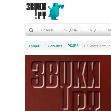
Новости
Концерты
Лица
А
Рубрики
События
PIXIES
Не могут остано