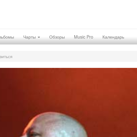
льбомы
Чарты
Обзоры
Music Pro
Календарь
виться