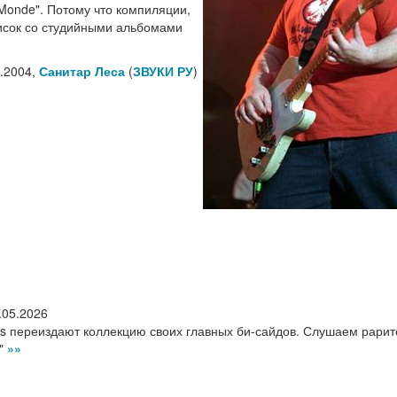
Monde". Потому что компиляции,
писок со студийными альбомами
.2004,
Санитар Леса
(
ЗВУКИ РУ
)
.05.2026
s переиздают коллекцию своих главных би-сайдов. Слушаем рари
d"
»»