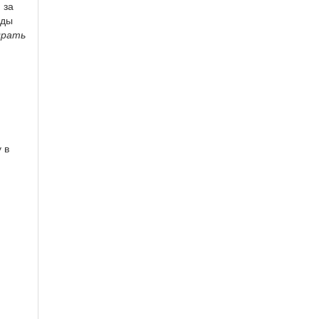
 за
жды
драть
 в