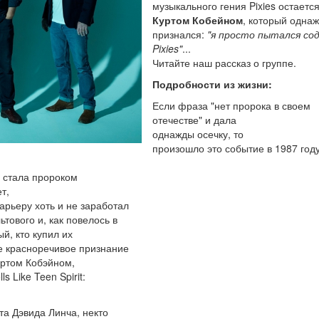
музыкального гения Pixies остается
Куртом Кобейном
, который одна
признался:
"я просто пытался со
Pixies"
...
Читайте наш рассказ о группе.
Подробности из жизни:
Если фраза "нет пророка в своем
отечестве" и дала
однажды осечку, то
произошло это событие в 1987 году
, стала пророком
т,
арьеру хоть и не заработал
тового и, как повелось в
й, кто купил их
ее красноречивое признание
уртом Кобэйном,
 Like Teen Spirit:
а Дэвида Линча, некто