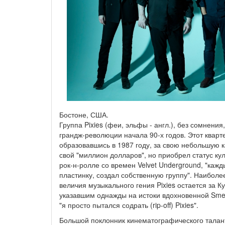
Бостоне, США.
Группа Pixies (феи, эльфы - англ.), без сомнения
грандж-революции начала 90-х годов. Этот кварте
образовавшись в 1987 году, за свою небольшую к
свой "миллион долларов", но приобрел статус куль
рок-н-ролле со времен Velvet Underground, "кажды
пластинку, создал собственную группу". Наибол
величия музыкального гения Pixies остается за К
указавшим однажды на истоки вдохновенной Smells
"я просто пытался содрать (rip-off) Pixies".
Большой поклонник кинематографического талант