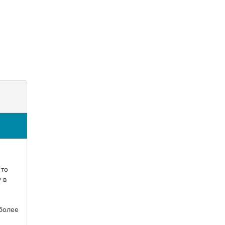
 то
 в
иболее