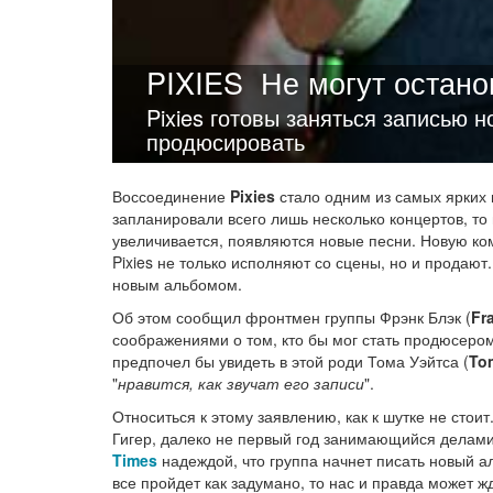
PIXIES
Не могут остано
Pixies готовы заняться записью н
продюсировать
Воссоединение
Pixies
стало одним из самых ярких 
запланировали всего лишь несколько концертов, то
увеличивается, появляются новые песни. Новую ко
Pixies не только исполняют со сцены, но и продают
новым альбомом.
Об этом сообщил фронтмен группы Фрэнк Блэк (
Fr
соображениями о том, кто бы мог стать продюсером
предпочел бы увидеть в этой роди Тома Уэйтса (
To
"
нравится, как звучат его записи
".
Относиться к этому заявлению, как к шутке не стоит
Гигер, далеко не первый год занимающийся делами
Times
надеждой, что группа начнет писать новый а
все пройдет как задумано, то нас и правда может ж