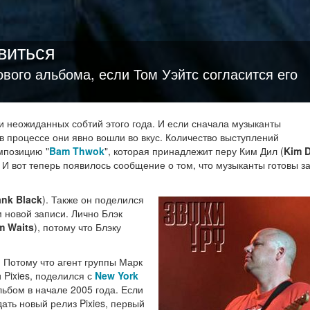
виться
ового альбома, если Том Уэйтс согласится его
и неожиданных собтий этого года. И если сначала музыканты
 в процессе они явно вошли во вкус. Количество выступлений
мпозицию "
Bam Thwok
", которая принадлежит перу Ким Дил (
Kim D
. И вот теперь появилось сообщение о том, что музыканты готовы з
ank Black
). Также он поделился
 новой записи. Лично Блэк
m Waits
), потому что Блэку
. Потому что агент группы Марк
 Pixies, поделился с
New York
льбом в начале 2005 года. Если
дать новый релиз Pixies, первый