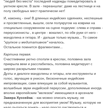
"людей без места" последней надежды помедитировать в
уютном кресле. В зале - переаншлаг: даже на лестнице и на
полу свободных мест практически нет!
И, наконец - они! В длинных индийских одеяниях, неспешные
и просветленные, вышли, сели полукругом на коврики на
специально сооруженном на сцене подиуме: слева и справа -
перкуссионисты , в центре - вокалист, по обе руки от него -
мандолина и гитара. И - дальше только музыка... То самое
"хрупкое и медитативное"
началось.
Остальное помнится фрагментами...
Картина первая.
Счастливчики уютно сползли в креслах, половина зала
прикрыла веки и расслабилась, половина медитирует с
широко раскрытыми глазами.
Дуэты и диалоги мандолины и гитары, или инструменты и
голос, звучащие в унисон, бесконечные индийские
импровизации, сами влекущие за собой музыкантов,
волшебные звуки индийской перкуссии, дополняемые иногда
вполне европейским "железом" имеющимся в арсенале
Закира Хуссейна
: - как можно описать музыку, не
предназначенную для восприятия умом! Музыку, которую не
надо пытаться понять - надо просто раствориться и