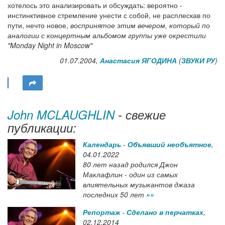
хотелось это анализировать и обсуждать: вероятно -
инстинктивное стремление унести с собой, не расплескав по
пути, нечто новое,
воспринятое
этим вечером, который по
аналогии с концертным альбомом группы уже окрестили
"Monday Night in Moscow"
01.07.2004,
Анастасия ЯГОДИНА
(
ЗВУКИ РУ
)
John MCLAUGHLIN
- свежие
публикации:
Календарь
-
Объявший необъятное
,
04.01.2022
80 лет назад родился Джон
Маклафлин - один из самых
влиятельных музыкантов джаза
последних 50 лет
»»
Репортаж
-
Сделано в перчатках
,
02.12.2014