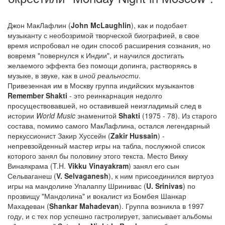
Джон МакЛафлин (
John McLaughlin
), как и подобает
музыканту с необозримой творческой биографией, в свое
время испробовал не один способ расширения сознания, но
вовремя "повернулся к Индии", и научился достигать
желаемого эффекта без помощи допинга, растворяясь в
музыке, в звуке, как в
иной реальности
.
Привезенная им в Москву группа индийских музыкантов
Remember Shakti
- это реинкарнация недолго
просуществовавшей, но оставившей неизгладимый след в
истории
World Music
знаменитой
Shakti
(1975 - 78). Из старого
состава, помимо самого МакЛафлина, остался легендарный
перкуссионист Закир Хуссейн (
Zakir Hussain
) -
непревзойденный мастер игры на табла, послужной список
которого занял бы половину этого текста. Место Викку
Винаякрама (T.H.
Vikku Vinayakram
) занял его сын
Сельваганеш (
V. Selvaganesh
), к ним присоединился виртуоз
игры на мандолине Упалаппу Шринивас (
U. Srinivas
) по
прозвищу "Мандолина" и вокалист из Бомбея Шанкар
Махадеван (
Shankar Mahadevan
). Группа возникла в 1997
году, и с тех пор успешно гастролирует, записывает альбомы