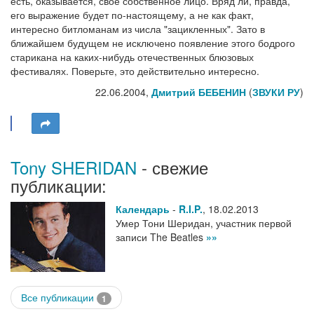
есть, оказывается, свое собственное лицо. Вряд ли, правда,
его выражение будет по-настоящему, а не как факт,
интересно битломанам из числа "зацикленных". Зато в
ближайшем будущем не исключено появление этого бодрого
старикана на каких-нибудь отечественных блюзовых
фестивалях. Поверьте, это действительно интересно.
22.06.2004,
Дмитрий БЕБЕНИН
(
ЗВУКИ РУ
)
Tony SHERIDAN
- свежие
публикации:
Календарь
-
R.I.P.
,
18.02.2013
Умер Тони Шеридан, участник первой
записи The Beatles
»»
Все публикации
1