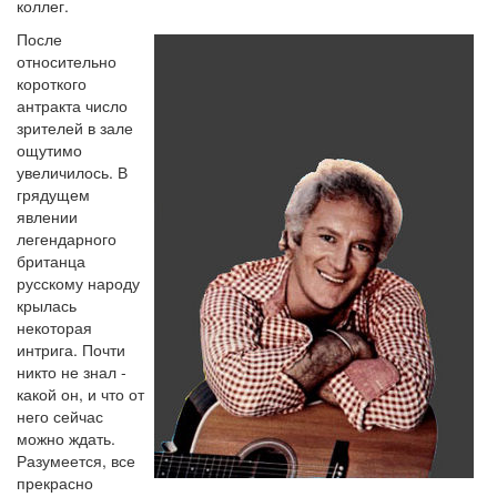
коллег.
После
относительно
короткого
антракта число
зрителей в зале
ощутимо
увеличилось. В
грядущем
явлении
легендарного
британца
русскому народу
крылась
некоторая
интрига. Почти
никто не знал -
какой он, и что от
него сейчас
можно ждать.
Разумеется, все
прекрасно