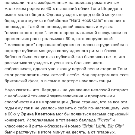
понимали, что с изображенным на афишах романтичным
мальчиком родом из 60-х нынешний облик Тони Шеридана
имеет мало общего. Однако увидеть перед собой могучего
бородатого мужика в бейсболке "Hard Rock Cafe" явно никто
не ожидал. Такой же неожиданной оказалась и музыка
"неизвестного героя": вместо предполагаемой спекуляции на
простеньких рок-н-ролльчиках 60-х, этот вооруженный
"телекастером" персонаж обрушил на головы сгрудившейся в
партере публики мощную волну ядреного ритм-н-блюза.
Забавно было следить за публикой: это было явно не то, что
рассчитывала увидеть и услышать большая часть
собравшихся, однако уже к концу первой песни старина Тони
смог расположить слушателей к себе. Над партером вознесся
британский флаг, а в самом партере начались танцы.
Надо сказать, что Шеридан - на удивление неплохой гитарист
с необычной техникой звукоизвлечения и прекрасными
способностями к импровизации. Даже странно, что за все эти
годы ему так и не удалось заявить о себе по-настоящему: уже
в 60-х у
Эрика Клэптона
мог бы появиться весьма серьезный
конкурент. Исполняемые в тот вечер баллада
"Fever"
и
классический ритм-н-блюзовый номер
"Bright Light, Big City"
были растянуты в итоге минут на десять, а от гитарных,