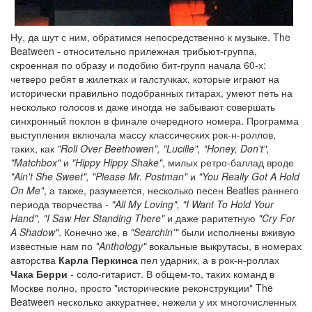
Ну, да шут с ним, обратимся непосредственно к музыке. The
Beatween - относительно прилежная трибьют-группа,
скроенная по образу и подобию бит-групп начала 60-х:
четверо ребят в жилетках и галстучках, которые играют на
исторически правильно подобранных гитарах, умеют петь на
несколько голосов и даже иногда не забывают совершать
синхронный поклон в финале очередного номера. Программа
выступления включала массу классических рок-н-роллов,
таких, как
"Roll Over Beethowen", "Lucille", "Honey, Don't",
"Matchbox"
и
"Hippy Hippy Shake"
, милых ретро-баллад вроде
"Ain't She Sweet", "Please Mr. Postman"
и
"You Really Got A Hold
On Me"
, а также, разумеется, несколько песен Beatles раннего
периода творчества -
"All My Loving", "I Want To Hold Your
Hand", "I Saw Her Standing There"
и даже раритетную
"Cry For
A Shadow"
. Конечно же, в
"Searchin'"
были исполнены вживую
известные нам по
"Anthology"
вокальные выкрутасы, в номерах
авторства
Карла Перкинса
пел ударник, а в рок-н-роллах
Чака Берри
- соло-гитарист. В общем-то, таких команд в
Москве полно, просто "исторические реконструкции" The
Beatween несколько аккуратнее, нежели у их многочисленных