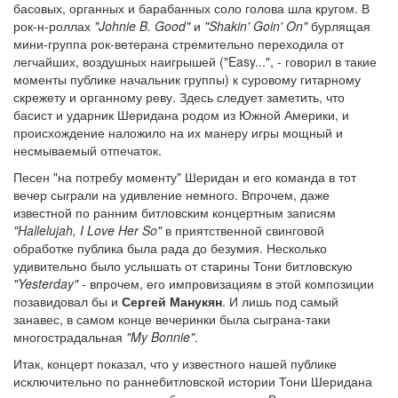
басовых, органных и барабанных соло голова шла кругом. В
рок-н-роллах
"Johnie B. Good"
и
"Shakin' Goin' On"
бурлящая
мини-группа рок-ветерана стремительно переходила от
легчайших, воздушных наигрышей ("Easy...", - говорил в такие
моменты публике начальник группы) к суровому гитарному
скрежету и органному реву. Здесь следует заметить, что
басист и ударник Шеридана родом из Южной Америки, и
происхождение наложило на их манеру игры мощный и
несмываемый отпечаток.
Песен "на потребу моменту" Шеридан и его команда в тот
вечер сыграли на удивление немного. Впрочем, даже
известной по ранним битловским концертным записям
"Hallelujah, I Love Her So"
в приятственной свинговой
обработке публика была рада до безумия. Несколько
удивительно было услышать от старины Тони битловскую
"Yesterday"
- впрочем, его импровизациям в этой композиции
позавидовал бы и
Сергей Манукян
. И лишь под самый
занавес, в самом конце вечеринки была сыграна-таки
многострадальная
"My Bonnie"
.
Итак, концерт показал, что у известного нашей публике
исключительно по раннебитловской истории Тони Шеридана