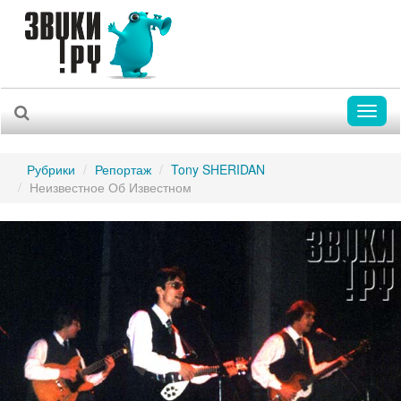
Toggl
naviga
Рубрики
Репортаж
Tony SHERIDAN
Неизвестное Об Известном