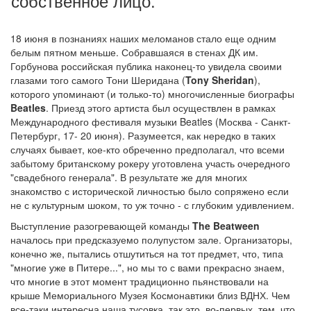
собственное лицо.
18 июня в познаниях наших меломанов стало еще одним
белым пятном меньше. Собравшаяся в стенах ДК им.
Горбунова российская публика наконец-то увидела своими
глазами того самого Тони Шеридана (
Tony Sheridan
),
которого упоминают (и только-то) многочисленные биографы
Beatles
. Приезд этого артиста был осуществлен в рамках
Международного фестиваля музыки Beatles (Москва - Санкт-
Петербург, 17- 20 июня). Разумеется, как нередко в таких
случаях бывает, кое-кто обреченно предполагал, что всеми
забытому британскому рокеру уготовлена участь очередного
"свадебного генерала". В результате же для многих
знакомство с исторической личностью было сопряжено если
не с культурным шоком, то уж точно - с глубоким удивлением.
Выступление разогревающей команды
The Beatween
началось при предсказуемо полупустом зале. Организаторы,
конечно же, пытались отшутиться на тот предмет, что, типа
"многие уже в Питере...", но мы то с вами прекрасно знаем,
что многие в этот момент традиционно пьянствовали на
крыше Мемориального Музея Космонавтики близ ВДНХ. Чем
все-таки интересна наша тусовка, так это, во-первых, тем, что