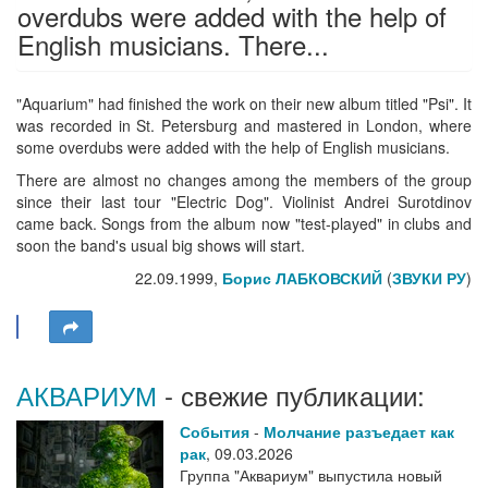
overdubs were added with the help of
English musicians. There...
"Aquarium" had finished the work on their new album titled "Psi". It
was recorded in St. Petersburg and mastered in London, where
some overdubs were added with the help of English musicians.
There are almost no changes among the members of the group
since their last tour "Electric Dog". Violinist Andrei Surotdinov
came back. Songs from the album now "test-played" in clubs and
soon the band's usual big shows will start.
22.09.1999,
Борис ЛАБКОВСКИЙ
(
ЗВУКИ РУ
)
АКВАРИУМ
- свежие публикации:
События
-
Молчание разъедает как
рак
,
09.03.2026
Группа "Аквариум" выпустила новый