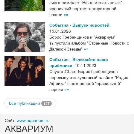
сингл-памфлет "Никто и звать никак" -
ироничный портрет авторитарной
власти
»»
События
-
Выпуск новостей
,
15.01.2026
Борис Гребенщиков и "Аквариум"
выпустили альбом "Странные Новости с
Далёкой Звезды"
»»
События
-
Включайте ваши
приёмники
,
10.11.2023
Спустя 40 лет Борис Гребенщиков
перевыпустит культовый альбом "Радио
Африка" в потерянной "правильной"
версии
»»
Все публикации
127
Сайт:
www.aquarium.ru
АКВАРИУМ