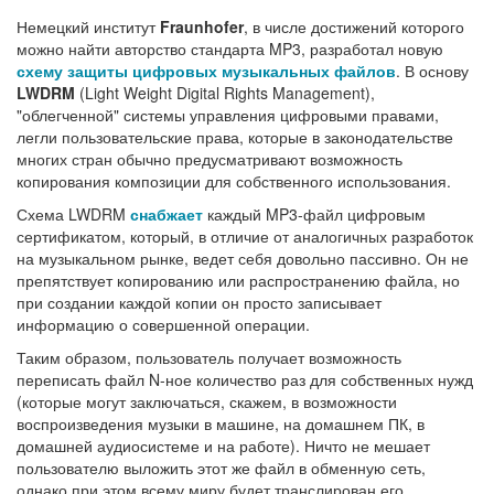
Немецкий институт
Fraunhofer
, в числе достижений которого
можно найти авторство стандарта MP3, разработал новую
схему защиты цифровых музыкальных файлов
. В основу
LWDRM
(Light Weight Digital Rights Management),
"облегченной" системы управления цифровыми правами,
легли пользовательские права, которые в законодательстве
многих стран обычно предусматривают возможность
копирования композиции для собственного использования.
Схема LWDRM
снабжает
каждый MP3-файл цифровым
сертификатом, который, в отличие от аналогичных разработок
на музыкальном рынке, ведет себя довольно пассивно. Он не
препятствует копированию или распространению файла, но
при создании каждой копии он просто записывает
информацию о совершенной операции.
Таким образом, пользователь получает возможность
переписать файл N-ное количество раз для собственных нужд
(которые могут заключаться, скажем, в возможности
воспроизведения музыки в машине, на домашнем ПК, в
домашней аудиосистеме и на работе). Ничто не мешает
пользователю выложить этот же файл в обменную сеть,
однако при этом всему миру будет транслирован его