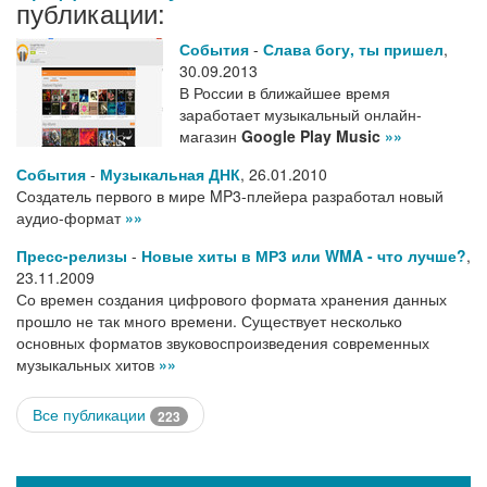
публикации:
События
-
Слава богу, ты пришел
,
30.09.2013
В России в ближайшее время
заработает музыкальный онлайн-
магазин
Google Play Music
»»
События
-
Музыкальная ДНК
,
26.01.2010
Создатель первого в мире MP3-плейера разработал новый
аудио-формат
»»
Пресс-релизы
-
Новые хиты в МР3 или WMA - что лучше?
,
23.11.2009
Со времен создания цифрового формата хранения данных
прошло не так много времени. Существует несколько
основных форматов звуковоспроизведения современных
музыкальных хитов
»»
Все публикации
223