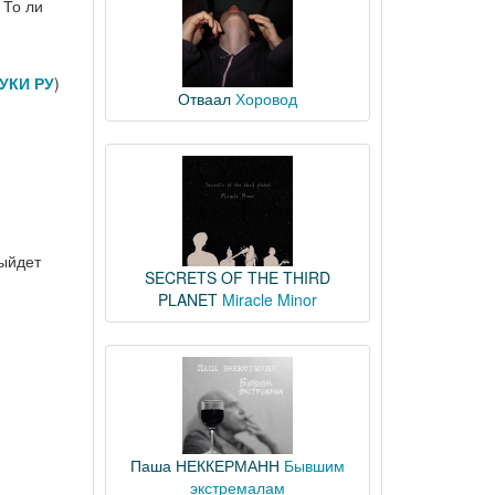
 То ли
УКИ РУ
)
Отваал
Хоровод
выйдет
SECRETS OF THE THIRD
PLANET
Miracle Minor
Паша НЕККЕРМАНН
Бывшим
экстремалам