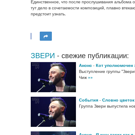
Единственное, что после прослушивания альбома ос
тут дело в сочетаемости композиций, плавно втекаю
предстоит узнать.
ЗВЕРИ
- свежие публикации:
Анонс
-
Кот уполномочен 
Выступление группы "Звери
Чиж
»»
События
-
Словно цветок
Группа Звери выпустила но
Анонс
-
Я ищу таких как я