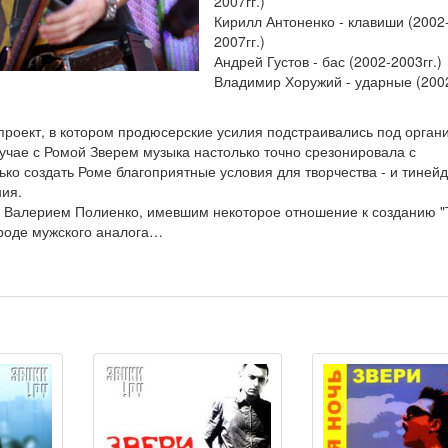
2007гг.)
Кирилл Антоненко - клавиши (2002
2007гг.)
Андрей Густов - бас (2002-2003гг.)
Владимир Хоружий - ударные (200
проект, в котором продюсерские усилия подстраивались под орган
учае с Ромой Зверем музыка настолько точно срезонировала с
ько создать Роме благоприятные условия для творчества - и тиней
ния.
 Валерием Полиенко, имевшим некоторое отношение к созданию "Т
вроде мужского аналога…