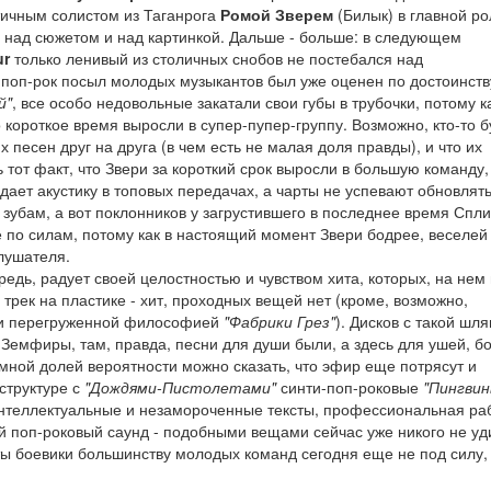
ичным солистом из Таганрога
Ромой Зверем
(Билык) в главной рол
и над сюжетом и над картинкой. Дальше - больше: в следующем
ur
только ленивый из столичных снобов не постебался над
поп-рок посыл молодых музыкантов был уже оценен по достоинств
й"
, все особо недовольные закатали свои губы в трубочки, потому к
 короткое время выросли в супер-пупер-группу. Возможно, кто-то б
 песен друг на друга (в чем есть не малая доля правды), и что их
 тот факт, что Звери за короткий срок выросли в большую команду,
дает акустику в топовых передачах, а чарты не успевают обновлять
зубам, а вот поклонников у загрустившего в последнее время Спли
е по силам, потому как в настоящий момент Звери бодрее, веселей
слушателя.
едь, радует своей целостностью и чувством хита, которых, на нем
трек на пластике - хит, проходных вещей нет (кроме, возможно,
" и перегруженной философией
"Фабрики Грез"
). Дисков с такой шл
Земфиры, там, правда, песни для души были, а здесь для ушей, б
ной долей вероятности можно сказать, что эфир еще потрясут и
 структуре с
"Дождями-Пистолетами"
синти-поп-роковые
"Пингвин
интеллектуальные и незамороченные тексты, профессиональная ра
 поп-роковый саунд - подобными вещами сейчас уже никого не уд
ты боевики большинству молодых команд сегодня еще не под силу, 