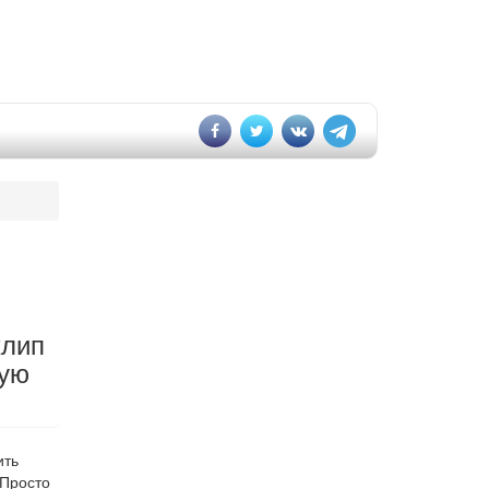
клип
ную
ить
"Просто