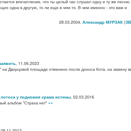
тается впечатление, что ты целый час слушал одну и ту же песню.
щих одна в другую, то ли еще в чем-то. В чем именно - это вам и
28.03.2004,
Александр МУРЗАК
(
ЗВ
заявить
,
11.06.2023
" на Дворцовой площади отменено после доноса Кота, на замену 
 лотоса у подножия храма истины
,
02.03.2016
вый альбом "Страха нет"
»»
,
28.11.2012