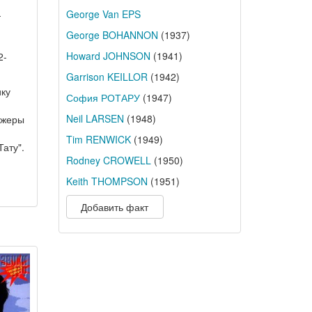
George Van EPS
-
George BOHANNON
(1937)
Howard JOHNSON
(1941)
2-
Garrison KEILLOR
(1942)
ику
София РОТАРУ
(1947)
Neil LARSEN
(1948)
джеры
Tim RENWICK
(1949)
ату".
Rodney CROWELL
(1950)
Keith THOMPSON
(1951)
Добавить факт