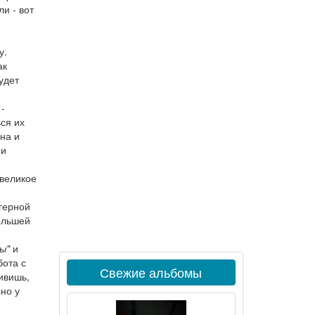
и - вот
у.
ак
удет
 -
ся их
на и
 и
 великое
ягерной
ольшей
ы"
и
бота с
Свежие альбомы
ивишь,
но у