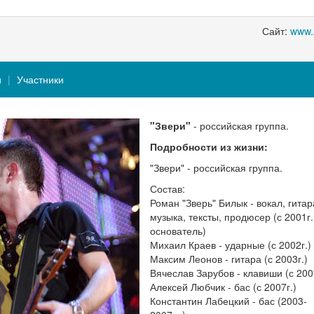
Сайт:
www.
и
Участники
"Звери"
- российская группа.
Подробности из жизни:
"Звери" - российская группа.
Состав:
Роман "Зверь" Билык - вокал, гитар
музыка, тексты, продюсер (с 2001г.
основатель)
Михаил Краев - ударные (с 2002г.)
Максим Леонов - гитара (с 2003г.)
Вячеслав Зарубов - клавиши (с 2007
Алексей Любчик - бас (с 2007г.)
Константин Лабецкий - бас (2003-