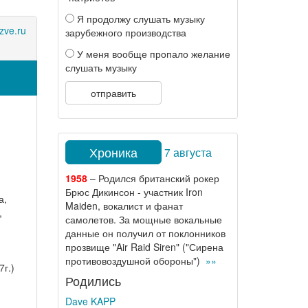
Я продолжу слушать музыку
zve.ru
зарубежного производства
У меня вообще пропало желание
слушать музыку
отправить
Хроника
7 августа
1958
– Родился британский рокер
Брюс Дикинсон - участник Iron
а,
Maiden, вокалист и фанат
,
самолетов. За мощные вокальные
данные он получил от поклонников
прозвище "Air Raid Siren" ("Сирена
противовоздушной обороны")
»»
г.)
Родились
Dave KAPP