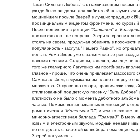
Такая Сильная Любовь" с отталкивающим несимпат
уж где было раздолье для любителей поглумиться 
мощнейшем посыле Зверей в лучших традициях
Bl
провинциальным акцентом фронтмена, но суровый 
После появления в ротации
"Капканов"
и
"Кольцево
против фактов - не попрешь. Звери за сравнительно
стоять на своем, продолжая обвинять в похожести их
популярность - заслуга "Нашего Радио", но отрицать
нельзя. Рома Зверь уже с вальяжностью рок-звезды 
новыми песнями. Стадионы, конечно, им еще не по 
того же гламурного Лагутенко им поотбирать вполн
главное - проще, что очень привлекает массового 
Сам же альбом, в музыкальном плане в первую очер
множество. Откровенно говоря, практически каждый 
стилизованной под детскую песенку "Быть Добрее
плотностью не было с момента дебютного альбома 
частью. Помимо вышеназванных композиций с огром
романтическая
"Маленькая "C"
, и чем-то схожие по
минорно-агрессивная баллада
"Трамвай"
. В меру 
живым и электронным звуком, модный ненавязчивый
но вот делать с частотой конвейера ломающие чар
Зверей получилось.