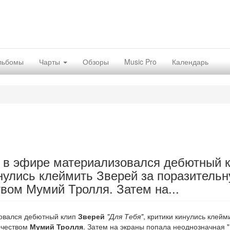
льбомы
Чарты
Обзоры
Music Pro
Календарь
ад в эфире материализовался дебютный 
инулись клеймить Зверей за поразитель
твом Мумий Тролля. Затем на...
изовался дебютный клип
Зверей
"Для Тебя"
, критики кинулись клейм
орчеством
Мумий Тролля
. Затем на экраны попала неоднозначная 