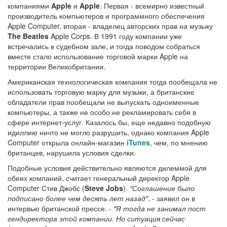
компаниями
Apple
и
Apple
. Первая - всемирно известный
производитель компьютеров и программного обеспечения
Apple Computer, вторая - владелец авторских прав на музыку
The Beatles
Apple Corps. В 1991 году компании уже
встречались в судебном зале, и тогда поводом собраться
вместе стало использование торговой марки Apple на
территории Великобритании.
Американская технологическая компания тогда пообещала не
использовать торговую марку для музыки, а британские
обладатели прав пообещали не выпускать одноименные
компьютеры, а также не особо не рекламировать себя в
сфере интернет-услуг. Казалось бы, еще недавно подобную
идиллию ничто не могло разрушить, однако компания Apple
Computer открыла онлайн-магазин
iTunes
, чем, по мнению
британцев, нарушила условия сделки.
Подобные условия действительно являются дилеммой для
обеих компаний, считает генеральный директор Apple
Computer Стив Джобс (
Steve Jobs
).
"Соглашение было
подписано более чем десять лет назад"
, - заявил он в
интервью британской прессе. -
"Я тогда не занимал пост
гендиректора этой компании. Но ситуация сейчас