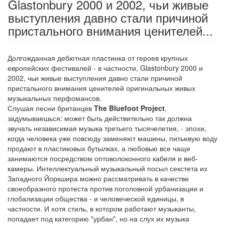
Glastonbury 2000 и 2002, чьи живые
выступления давно стали причиной
пристального внимания ценителей...
Долгожданная дебютная пластинка от героев крупных
европейских фестивалей - в частности, Glastonbury 2000 и
2002, чьи живые выступления давно стали причиной
пристального внимания ценителей оригинальных живых
музыкальных перфомансов.
Слушая песни британцев
The Bluefoot Project
,
задумываешься: может быть действительно так должна
звучать независимая музыка третьего тысячелетия, - эпохи,
когда человека уже повсюду заменяют машины, питьевую воду
продают в пластиковых бутылках, а любовью все чаще
занимаются посредством оптоволоконного кабеля и веб-
камеры. Интеллектуальный музыкальный посыл секстета из
Западного Йоркшира можно рассматривать в качестве
своеобразного протеста против поголовной урбанизации и
глобализации общества - и человеческой единицы, в
частности. И хотя стиль, в котором работают музыканты,
попадает под категорию "урбан", но на слух их музыка