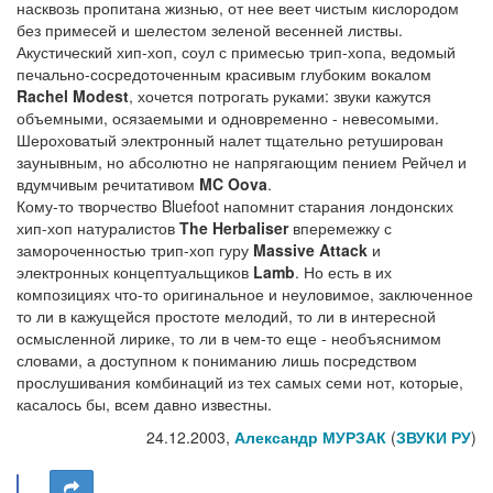
насквозь пропитана жизнью, от нее веет чистым кислородом
без примесей и шелестом зеленой весенней листвы.
Акустический хип-хоп, соул с примесью трип-хопа, ведомый
печально-сосредоточенным красивым глубоким вокалом
Rachel Modest
, хочется потрогать руками: звуки кажутся
объемными, осязаемыми и одновременно - невесомыми.
Шероховатый электронный налет тщательно ретуширован
заунывным, но абсолютно не напрягающим пением Рейчел и
вдумчивым речитативом
MC Oova
.
Кому-то творчество Bluefoot напомнит старания лондонских
хип-хоп натуралистов
The Herbaliser
вперемежку с
замороченностью трип-хоп гуру
Massive Attack
и
электронных концептуальщиков
Lamb
. Но есть в их
композициях что-то оригинальное и неуловимое, заключенное
то ли в кажущейся простоте мелодий, то ли в интересной
осмысленной лирике, то ли в чем-то еще - необъяснимом
словами, а доступном к пониманию лишь посредством
прослушивания комбинаций из тех самых семи нот, которые,
касалось бы, всем давно известны.
24.12.2003,
Александр МУРЗАК
(
ЗВУКИ РУ
)