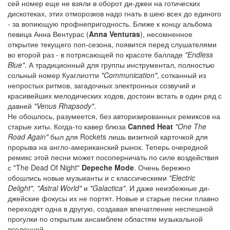
сей номер еще не взяли в оборот ди-джеи на готических
дискотеках, этих отморозков надо гнать в шею всех до единого
- за вопиющую профнепригодность. Ближе к концу альбома
певица Анна Вентурас (
Anna Venturas
), несомненное
открытие текущего поп-сезона, появится перед слушателями
во второй раз - в потрясающей по красоте балладе
"Endless
Blue"
. А традиционный для группы инструментал, полностью
сольный номер Куаглиотти
"Communication"
, сотканный из
непростых ритмов, загадочных электронных созвучий и
красивейших мелодических ходов, достоин встать в один ряд с
давней
"Venus Rhapsody"
.
Не обошлось, разумеется, без авторизированных ремиксов на
старые хиты. Когда-то кавер блюза
Canned Heat
"One The
Road Again"
был для Rockets лишь визитной карточкой для
прорыва на англо-американский рынок. Теперь очередной
ремикс этой песни может посоперничать по силе воздействия
с "The Dead Of Night"
Depeche Mode
. Очень бережно
обошлись новые музыканты и с классическими
"Electric
Delight", "Astral World"
и
"Galactica"
. И даже неизбежные ди-
джейские фокусы их не портят. Новые и старые песни плавно
переходят одна в другую, создавая впечатление неспешной
прогулки по открытым ансамблем областям музыкальной
вселенной.