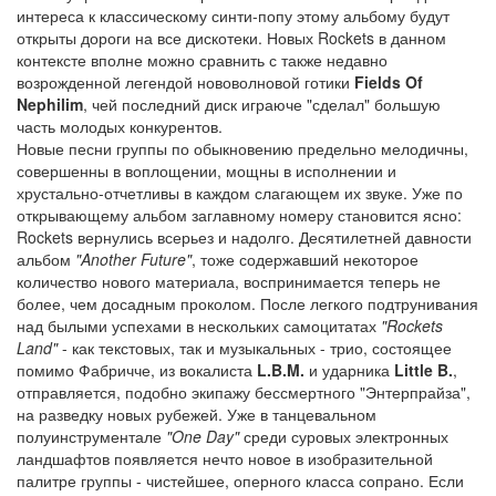
интереса к классическому синти-попу этому альбому будут
открыты дороги на все дискотеки. Новых Rockets в данном
контексте вполне можно сравнить с также недавно
возрожденной легендой нововолновой готики
Fields Of
Nephilim
, чей последний диск играюче "сделал" большую
часть молодых конкурентов.
Новые песни группы по обыкновению предельно мелодичны,
совершенны в воплощении, мощны в исполнении и
хрустально-отчетливы в каждом слагающем их звуке. Уже по
открывающему альбом заглавному номеру становится ясно:
Rockets вернулись всерьез и надолго. Десятилетней давности
альбом
"Another Future"
, тоже содержавший некоторое
количество нового материала, воспринимается теперь не
более, чем досадным проколом. После легкого подтрунивания
над былыми успехами в нескольких самоцитатах
"Rockets
Land"
- как текстовых, так и музыкальных - трио, состоящее
помимо Фабричче, из вокалиста
L.B.M.
и ударника
Little B.
,
отправляется, подобно экипажу бессмертного "Энтерпрайза",
на разведку новых рубежей. Уже в танцевальном
полуинструментале
"One Day"
среди суровых электронных
ландшафтов появляется нечто новое в изобразительной
палитре группы - чистейшее, оперного класса сопрано. Если