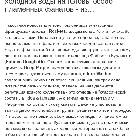
холодной воды на головы особо
пламенных фанатов - из...
Радостная новость для всех поклонников электроники
французской школы -
Rockets
, звезды конца 70-х и начала 80-
х, снова с нами. Небольшой ушат холодной воды на головы
особо пламенных фанатов - из классического состава этой
когда-то французской по происхождению группы к нынешнему
дню не осталось никого, кроме итальянца Фабричче Куалиотти
(
Fabrice Quagliotti
). Однако, как показывают недавние
примеры
Deep Purple
, выстреливших классным диском в
отсутствие двух ключевых музыкантов, и
Iron Maiden
,
сварганивших нечто невнятное при наличии аж трех соло-
гитаристов разных созывов, главное, на чем держится
репутация всякого коллектива - это отнюдь не "классический
состав", а "idea & fantasia". А с этими ингридиентами у
Фабричче, который, к слову сказать, даже не участвовал в
записи дебютного альбома группы, решительно все в порядке.
Интересно, что новый альбом вышел отнюдь не приветом из
героического прошлого. Куаглиотти смог сделать практически
невозможное - записать актуальный материал на старой базе
и без существенной потери качества. На волне возрождения