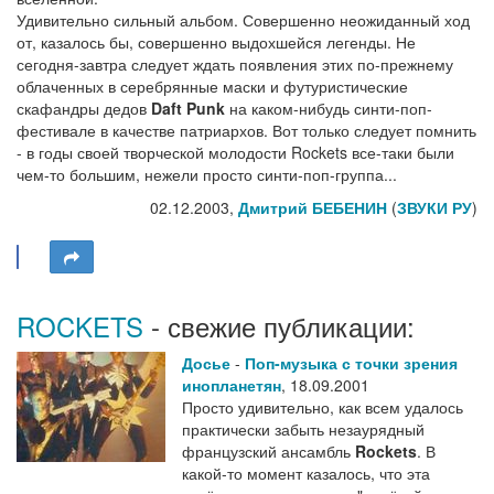
Удивительно сильный альбом. Совершенно неожиданный ход
от, казалось бы, совершенно выдохшейся легенды. Не
сегодня-завтра следует ждать появления этих по-прежнему
облаченных в серебрянные маски и футуристические
скафандры дедов
Daft Punk
на каком-нибудь синти-поп-
фестивале в качестве патриархов. Вот только следует помнить
- в годы своей творческой молодости Rockets все-таки были
чем-то большим, нежели просто синти-поп-группа...
02.12.2003,
Дмитрий БЕБЕНИН
(
ЗВУКИ РУ
)
ROCKETS
- свежие публикации:
Досье
-
Поп-музыка с точки зрения
инопланетян
,
18.09.2001
Просто удивительно, как всем удалось
практически забыть незаурядный
французский ансамбль
Rockets
. В
какой-то момент казалось, что эта