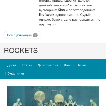
пятёрка пришельцев из "далёкой-
далёкой галактики" вот-вот затмит
вульгарных
Kiss
и роботоподобных
Kraftwerk
одновременно. Судьбе,
однако, было угодно распорядиться по-
другому
»»
Все публикации
1
ROCKETS
Досье
Статьи
Дискография
Фото
Песни
Участники