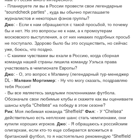
- Планируете ли вы в России провести свои легендарные
"soundcheck parties" , куда вы обычно приглашаете
журналистов и некоторых фэнов группы?
Джо
: - Если к нам обращаются с такой просьбой, то почему
бы и нет. Но это вопросы не к нам, а к промоутерам
московского выступления, а от них никаких подобных просьб
не поступало. Здорово было бы это осуществить, но сейчас
уже, боюсь, что поздно.
- С какими чувствами вы ехали в Россию, когда сборная
команда нашей страны лишила команду Уэльса права
участвовать в чемпионате Европы?
Джо
: - О, это вопрос к Мэлвину (легендарный тур-менеджер
DL -
Мэлвин Мортимер
: - Ну что могу сказать, поздравляю
тебя Россия!
- Вы все являетесь заядлыми поклонниками футбола.
Обозначьте свои любимые клубы и скажите как вы оцениваете
шансы клуба "Chelsea" на победу в этом сезоне?
Рик
: Моя любимая команда "Sheffield"
Фил
: - У "Chelsea"
действительно есть неплохие шанс стать чемпионами, они
купили хороших игроков.
Джо
: - Я обращаюсь к российским
олигархам, если кто-то еще собирается вложиться в
британский футбол, то я настоятельно рекомендую "Sheffield