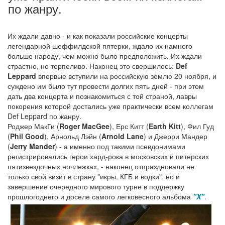
по жанру.
Их ждали давно - и как показали российские концерты
легендарной шеффилдской пятерки, ждало их намного
больше народу, чем можно было предположить. Их ждали
страстно, но терпеливо. Наконец это свершилось:
Def
Leppard
впервые вступили на российскую землю 20 ноября, и
суждено им было тут провести долгих пять дней - при этом
дать два концерта и познакомиться с той страной, лавры
покорения которой достались уже практически всем коллегам
Def Leppard по жанру.
Роджер МакГи (
Roger MacGee
), Ерс Китт (
Earth Kitt
), Фил Гуд
(
Phil Good
), Арнольд Лэйн (
Arnold Lane
) и Джерри Мандер
(
Jerry Mander
) - а именно под такими псевдонимами
регистрировались герои хард-рока в московских и питерских
пятизвездочных ночлежках, - наконец отпраздновали не
только свой визит в страну "икры, КГБ и водки", но и
завершение очередного мирового турне в поддержку
прошлогоднего и доселе самого легковесного альбома
"X"
.