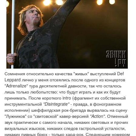
Сомнения относительно качества "живых" выступлений Def
Leppard лично у меня отсеялись после одного из концертов
"Adrenalize" тура десятилетней давности, так что осталось
лишь только любопытство: что будут играть и как их будут
принимать. После короткого intro (фрагмент их собственной
инструментальной
"Disintegrate"
- правда, в фонограмном
исполнении) шеффилдская рок-бригада вырвалась на сцену
"Лужников" со "свитовской" кавер-версией
"Action"
. Отменный
звук практически с самого начала, никаких световых и прочих
визуальных изысков, никаких следов гастрольной усталости,
никаких пивных брюх - только хард-рок. Следующим номером