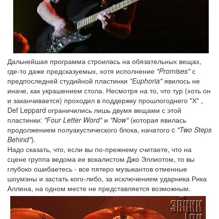
Дальнейшая программа строилась на обязательных вещах,
где-то даже предсказуемых, хотя исполнение
"Promises"
с
предпоследней студийной пластинки
"Euphoria"
явилось не
иначе, как украшением стола. Несмотря на то, что тур (хоть он
и заканчивается) проходил в поддержку прошлогоднего "Х" ,
Def Leppard ограничились лишь двумя вещами с этой
пластинки:
"Four Letter Word"
и
"Now"
(которая явилась
продолжением полуакустического блока, начатого c
"Two Steps
Behind"
).
Надо сказать, что, если вы по-прежнему считаете, что на
сцене группа ведома ее вокалистом Джо Эллиотом, то вы
глубоко ошибаетесь - все пятеро музыкантов отменные
шоумэны и застать кого-либо, за исключением ударника Рика
Аллена, на одном месте не представляется возможным.