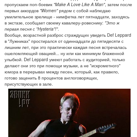
пропускаем поп-боевик
"Make A Love Like A Man"
, затем после
первых аккордов
"Women"
рядом с собой наблюдаю
умилительное зрелище - нимфетка лет пятнадцати, заходясь
в экстазе, сообщает своему кавалеру-ровеснику:
"Это ж
первая песня с "Hysteria"!"
.
Вообще, возрастной разброс страждущих увидеть Def Leppard
в "Лужниках" простирался от одиннадцати до пятидесяти с
лишним лет, при это практически каждая песня встречалась
ошеломляющей овацией... ну или как минимум блаженной
улыбкой. Def Leppard умеют работать с аудиторией, только
делают они это при помощи музыки, а не "искрометного"
юмора в перерывах между песен, который, как правило,
готово заценить 8 процентов англоговорящих,
присутствующих в зале.