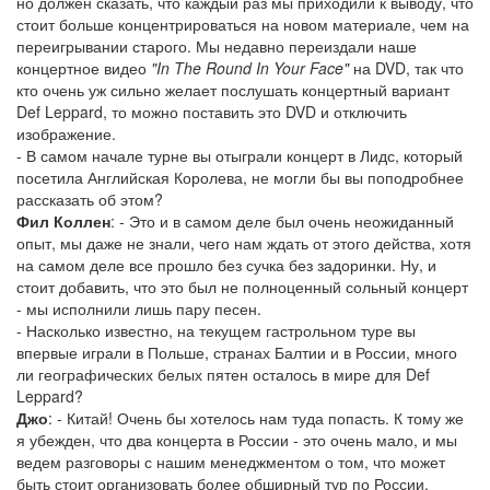
но должен сказать, что каждый раз мы приходили к выводу, что
стоит больше концентрироваться на новом материале, чем на
переигрывании старого. Мы недавно переиздали наше
концертное видео
"In The Round In Your Face"
на DVD, так что
кто очень уж сильно желает послушать концертный вариант
Def Leppard, то можно поставить это DVD и отключить
изображение.
- В самом начале турне вы отыграли концерт в Лидс, который
посетила Английская Королева, не могли бы вы поподробнее
рассказать об этом?
Фил Коллен
: - Это и в самом деле был очень неожиданный
опыт, мы даже не знали, чего нам ждать от этого действа, хотя
на самом деле все прошло без сучка без задоринки. Ну, и
стоит добавить, что это был не полноценный сольный концерт
- мы исполнили лишь пару песен.
- Насколько известно, на текущем гастрольном туре вы
впервые играли в Польше, странах Балтии и в России, много
ли географических белых пятен осталось в мире для Def
Leppard?
Джо
: - Китай! Очень бы хотелось нам туда попасть. К тому же
я убежден, что два концерта в России - это очень мало, и мы
ведем разговоры с нашим менеджментом о том, что может
быть стоит организовать более обширный тур по России.