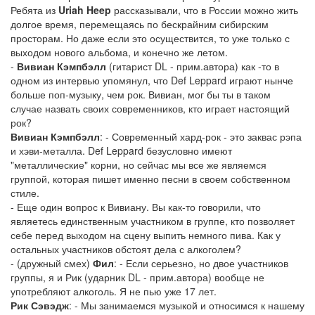
Ребята из
Uriah Heep
рассказывали, что в России можно жить
долгое время, перемещаясь по бескрайним сибирским
просторам. Но даже если это осуществится, то уже только с
выходом нового альбома, и конечно же летом.
-
Вивиан Кэмпбэлл
(гитарист DL - прим.автора) как -то в
одном из интервью упомянул, что Def Leppard играют нынче
больше поп-музыку, чем рок. Вивиан, мог бы ты в таком
случае назвать своих современников, кто играет настоящий
рок?
Вивиан Кэмпбэлл
: - Современный хард-рок - это заквас рэпа
и хэви-металла. Def Leppard безусловно имеют
"металлические" корни, но сейчас мы все же являемся
группой, которая пишет именно песни в своем собственном
стиле.
- Еще один вопрос к Вивиану. Вы как-то говорили, что
являетесь единственным участником в группе, кто позволяет
себе перед выходом на сцену выпить немного пива. Как у
остальных участников обстоят дела с алкоголем?
- (дружный смех)
Фил
: - Если серьезно, но двое участников
группы, я и Рик (ударник DL - прим.автора) вообще не
употребляют алкоголь. Я не пью уже 17 лет.
Рик Сэвэдж
: - Мы занимаемся музыкой и относимся к нашему