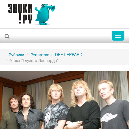
Toggl
naviga
Рубрики
Репортаж
DEF LEPPARD
Атака "Глухого Леопарда"