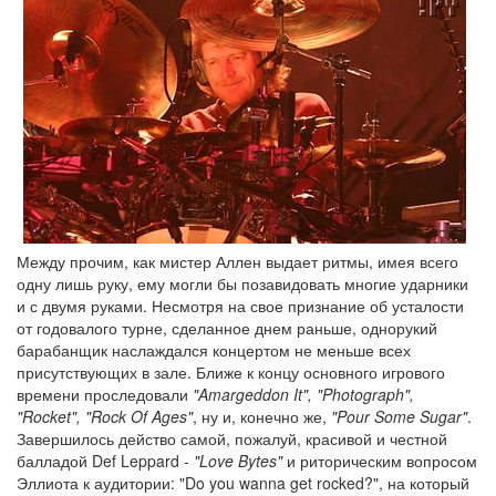
Между прочим, как мистер Аллен выдает ритмы, имея всего
одну лишь руку, ему могли бы позавидовать многие ударники
и с двумя руками. Несмотря на свое признание об усталости
от годовалого турне, сделанное днем раньше, однорукий
барабанщик наслаждался концертом не меньше всех
присутствующих в зале. Ближе к концу основного игрового
времени проследовали
"Amargeddon It", "Photograph",
"Rocket", "Rock Of Ages"
, ну и, конечно же,
"Pour Some Sugar"
.
Завершилось действо самой, пожалуй, красивой и честной
балладой Def Leppard -
"Love Bytes"
и риторическим вопросом
Эллиота к аудитории: "Do you wanna get rocked?", на который