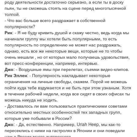
роду деятельности достаточно серьезно, а если ты в доску
пьян, ты не сможешь стоять на сцене перед многотысячной
толпой.
- Что вас больше всего раздражает в собственной
популярности?
Рик
: - Я не буду кривить душой и скажу честно, ведь когда мы
начинали группу мы хотели быть популярными, то есть
популярность по определению не может нас раздражать,
однако, есть все же некоторые вещи, которые не то чтобы
очень мешали , но от которых мало получаешь удовольствия,
вот пресс-конференции, например, интервью.
Джо
: - Воздушные ямы при перелетах, съемки видео-клипов.
Рик Эллен
: - Популярность накладывает некоторые
ограничения на личные свободы, скажем. Порой не можешь
пойти куда тебе вздумается и не быть при этом узнаным. Хотя
в течении рабочей недели, когда все сидят в своих офисах ты
можешь никуда не ходить.
- Доставалось ли вам пользоваться практическими советами
относительно местных особенностей тех западных групп,
которые уже побывали в России?
Джо
: - Да, естественно. Например, Uriah Heep, мы как-то
пересеклись с ними на гастролях в Японии и они поведали
нам о России много интересного.