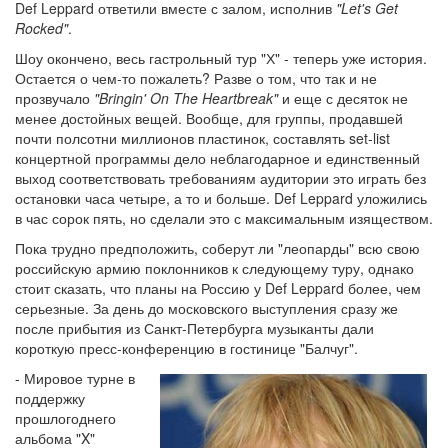
Def Leppard ответили вместе с залом, исполнив
"Let's Get
Rocked"
.
Шоу окончено, весь гастрольный тур "Х" - теперь уже история.
Остается о чем-то пожалеть? Разве о том, что так и не
прозвучало
"Bringin' On The Heartbreak"
и еще с десяток не
менее достойных вещей. Вообще, для группы, продавшей
почти полсотни миллионов пластинок, составлять set-list
концертной программы дело неблагодарное и единственный
выход соответствовать требованиям аудитории это играть без
остановки часа четыре, а то и больше. Def Leppard уложились
в час сорок пять, но сделали это с максимальным изяществом.
Пока трудно предположить, соберут ли "леопарды" всю свою
российскую армию поклонников к следующему туру, однако
стоит сказать, что планы на Россию у Def Leppard более, чем
серьезные. За день до московского выступления сразу же
после прибытия из Санкт-Петербурга музыканты дали
короткую пресс-конференцию в гостинице "Балчуг".
- Мировое турне в
поддержку
прошлогоднего
альбома "X"