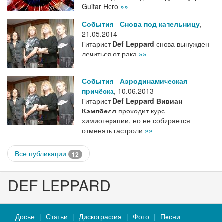
Guitar Hero
»»
События
-
Снова под капельницу
,
21.05.2014
Гитарист
Def Leppard
снова вынужден
лечиться от рака
»»
События
-
Аэродинамическая
причёска
,
10.06.2013
Гитарист
Def Leppard
Вивиан
Кэмпбелл
проходит курс
химиотерапии, но не собирается
отменять гастроли
»»
Все публикации
12
DEF LEPPARD
Досье
Статьи
Дискография
Фото
Песни