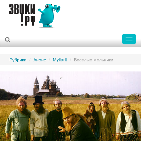
Toggl
naviga
Рубрики
Анонс
Myllarit
Веселые мельники