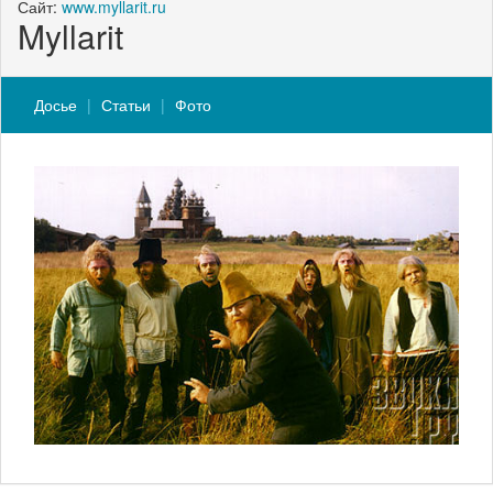
Сайт:
www.myllarit.ru
Myllarit
Досье
Статьи
Фото