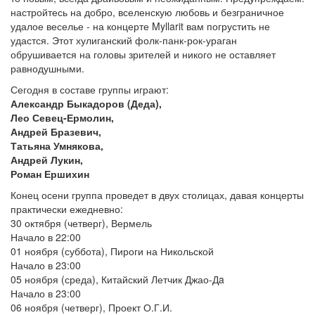
настройтесь на добро, вселенскую любовь и безграничное
удалое веселье - на концерте Myllarit вам погрустить не
удастся. Этот хулиганский фолк-панк-рок-ураган
обрушивается на головы зрителей и никого не оставляет
равнодушными.
Сегодня в составе группы играют:
Александр Быкадоров (Деда),
Лео Севец-Ермолин,
Андрей Бразевич,
Татьяна Умнякова,
Андрей Лукин,
Роман Ершихин
Конец осени группа проведет в двух столицах, давая концерты
практически ежедневно:
30 октября (четверг), Вермель
Начало в 22:00
01 ноября (суббота), Пироги на Никольской
Начало в 23:00
05 ноября (среда), Китайский Летчик Джао-Дa
Начало в 23:00
06 ноября (четверг), Проект О.Г.И.