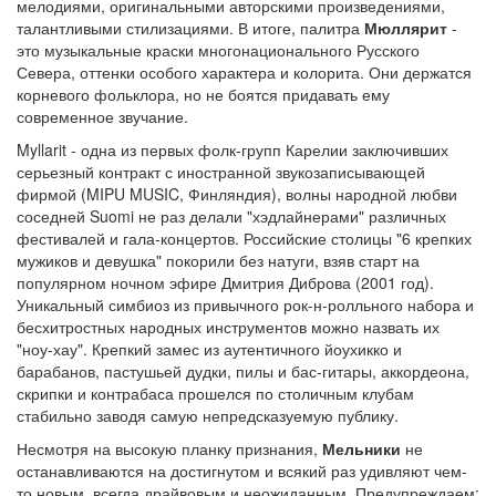
мелодиями, оригинальными авторскими произведениями,
талантливыми стилизациями. В итоге, палитра
Мюллярит
-
это музыкальные краски многонационального Русского
Севера, оттенки особого характера и колорита. Они держатся
корневого фольклора, но не боятся придавать ему
современное звучание.
Myllarit - одна из первых фолк-групп Карелии заключивших
серьезный контракт с иностранной звукозаписывающей
фирмой (MIPU MUSIC, Финляндия), волны народной любви
соседней Suomi не раз делали "хэдлайнерами" различных
фестивалей и гала-концертов. Российские столицы "6 крепких
мужиков и девушка" покорили без натуги, взяв старт на
популярном ночном эфире Дмитрия Диброва (2001 год).
Уникальный симбиоз из привычного рок-н-ролльного набора и
бесхитростных народных инструментов можно назвать их
"ноу-хау". Крепкий замес из аутентичного йоухикко и
барабанов, пастушьей дудки, пилы и бас-гитары, аккордеона,
скрипки и контрабаса прошелся по столичным клубам
стабильно заводя самую непредсказуемую публику.
Несмотря на высокую планку признания,
Мельники
не
останавливаются на достигнутом и всякий раз удивляют чем-
то новым, всегда драйвовым и неожиданным. Предупреждаем: