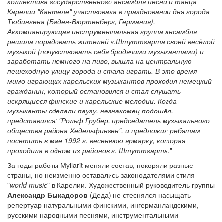
коллектива государственного ансамбля песни и танца
Карелии "Кантеле" участвовала в праздновании дня города
Тюбингена (Баден-Вюртенберг, Германия).
Аккомпанирующая инструментальная группа ансамбля
решила порадовать жителей г.Штуттгарта своей весёлой
музыкой (почувствовать себя бродячими музыкантами) и
заработать немного на пиво, вышла на центральную
пешеходную улицу города и стала играть. В это время
мимо играющих карельских музыкантов проходил немецкий
гражданин, который остановился и стал слушать
искрящиеся финские и карельские мелодии. Когда
музыканты сделали паузу, незнакомец подошёл,
представился: "Рольф Грубер, председатель музыкального
общества района Хедельфинген", и предложил ребятам
посетить в мае 1992 г. весеннюю ярмарку, которая
проходила в одном из районов г. Штуттгарта.
"
За годы работы Myllarit меняли состав, покоряли разные
страны, но неизменно оставались законодателями стиля
"
world musiс
" в Карелии. Художественный руководитель группы
Александр Быкадоров
(Деда) не стеснялся насыщать
репертуар натуральными финскими, ингерманландскими,
русскими народными песнями, инструментальными