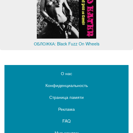
ОБЛОЖКА: Black Fuzz On Wheels
О нас
Конфиденциальность
Страница памяти
Реклама
FAQ
Музыкантам