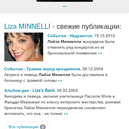
***
Liza MINNELLI
- свежие публикации:
События
-
Недужится
,
15.10.2010
Лайза Миннелли
вынуждена была
отменить ряд концертов из-за
бронхиальной пневмонии
»»
События
-
Травма перед праздником
,
28.12.2004
Актриса и певица
Лайза Минелли
была доставлена в
больницу с травмой головы
»»
Альбом дня
-
Liza's Back
,
06.02.2003
Кинодива и певица, заочная учительница Рассела Мэла и
Фредди Меркьюри по классу актерского мастерства, роковая
брюнетка Лайза Миннелли периодически соизволяет
вспомнить, что она - не только
»»
Все публикации
3