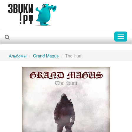
Toggl
naviga
Альбомы
Grand Magus
The Hunt