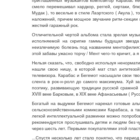
приглашенных музыкантов композитор Карабас не 
смело перемешивал хардкор, реггей, сиртаки, бл
Мудак ), то веселые в стиле Лаэртского ( Акула ), 
наложений, причем мощное звучание ритм-секции 
жесткий гаражный рок.
Отличительной чертой альбома стала зрелая музы
исполняемой на скрипке гаммы будущая звезда
неизлечимую болезнь под названием ментофилия: 
этой забавы ужасно торчу / Мент чего-то кричит, а я 
Нельзя сказать, что, свободно используя ненормат
нашли свою нишу, в которой мат стал антитезо
телевизора. Карабас и Бегемот насыщали свои тв
сленга в рок-н-ролл до самого максимума. Хуй за
поэтику, развивающую традиции русской срамной 
XVIII веке Барковым, в XIX веке Афанасьевым ( Русс
Богатый на выдумки Бегемот нарекал готовые ал
сельскохозяйственными комиксами Карабаса, а т
легкой интеллектуальной разминки можно попробов
рекомендуется прослушивать детям и людям без чу
через шесть лет. Первыми покупателями этой пласт
...Спустя несколько лет стало понятно, что перио