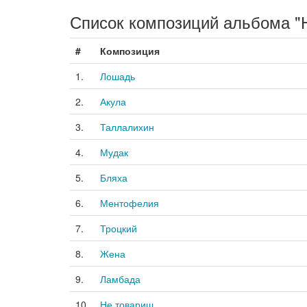
Список композиций альбома "Н
#
Композиция
1.
Лошадь
2.
Акула
3.
Таллалихин
4.
Мудак
5.
Бляха
6.
Ментофелия
7.
Троцкий
8.
Жена
9.
Ламбада
10.
Не товарищ