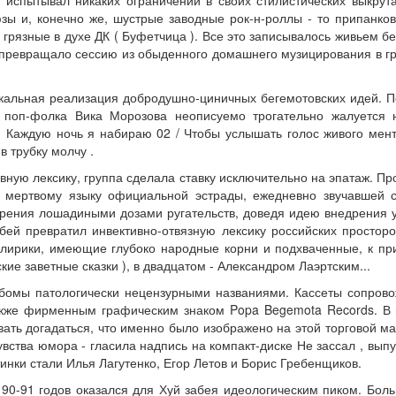
испытывал никаких ограничений в своих стилистических выкрут
юзы и, конечно же, шустрые заводные рок-н-роллы - то припанко
то грязные в духе ДК ( Буфетчица ). Все это записывалось живьем бе
превращало сессию из обыденного домашнего музицирования в г
кальная реализация добродушно-циничных бегемотовских идей. П
 поп-фолка Вика Морозова неописуемо трогательно жалуется 
Каждую ночь я набираю 02 / Чтобы услышать голос живого мент
в трубку молчу .
ивную лексику, группа сделала ставку исключительно на эпатаж. Пр
й мертвому языку официальной эстрады, ежедневно звучавшей с
орения лошадиными дозами ругательств, доведя идею внедрения 
бей превратил инвективно-отвязную лексику российских просторо
лирики, имеющие глубоко народные корни и подхваченные, к пр
кие заветные сказки ), в двадцатом - Александром Лаэртским...
ьбомы патологически нецензурными названиями. Кассеты сопров
акже фирменным графическим знаком Popa Begemota Records. В
ать догадаться, что именно было изображено на этой торговой ма
вства юмора - гласила надпись на компакт-диске Не зассал , вы
инки стали Илья Лагутенко, Егор Летов и Борис Гребенщиков.
д 90-91 годов оказался для Хуй забея идеологическим пиком. Бол