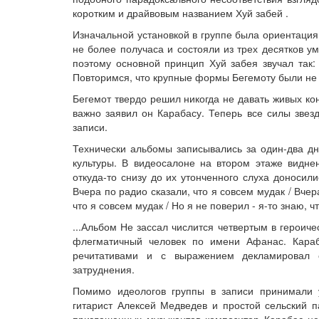
коротким и драйвовым названием Хуй забей .
Изначальной установкой в группе была ориентация
не более получаса и состояли из трех десятков 
поэтому основной принцип Хуй забея звучал так:
Повторимся, что крупные формы Бегемоту были не 
Бегемот твердо решил никогда не давать живых кон
важно заявил он Карабасу. Теперь все силы зве
записи.
Технически альбомы записывались за один-два дн
культуры. В видеосалоне на втором этаже видне
откуда-то снизу до их утонченного слуха доноси
Вчера по радио сказали, что я совсем мудак / Вчер
что я совсем мудак / Но я не поверил - я-то знаю, чт
...Альбом Не зассал числится четвертым в героич
флегматичный человек по имени Афанас. Караб
речитативами и с выражением декламировал с
затруднения.
Помимо идеологов группы в записи принимали 
гитарист Алексей Медведев и простой сельский 