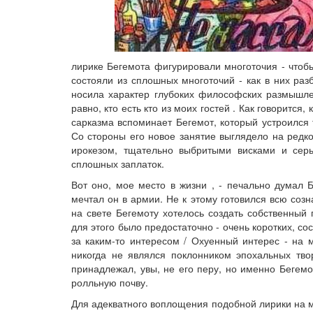
лирике Бегемота фигурировали многоточия - чтоб
состояли из сплошных многоточий - как в них разб
носила характер глубоких философских размышлен
равно, кто есть кто из моих гостей . Как говорится
сарказма вспоминает Бегемот, который устроился
Со стороны его новое занятие выглядело на редк
ирокезом, тщательно выбритыми висками и серь
сплошных заплаток.
Вот оно, мое место в жизни , - печально думал 
мечтал он в армии. Не к этому готовился всю со
на свете Бегемоту хотелось создать собственный
для этого было предостаточно - очень коротких, с
за каким-то интересом / Охуенный интерес - на 
никогда не являлся поклонником эпохальных тво
принадлежал, увы, не его перу, но именно Бегем
ролльную почву.
Для адекватного воплощения подобной лирики на 