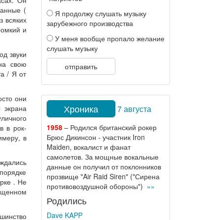
асах. Он
ванные (
Я продолжу слушать музыку
з всяких
зарубежного производства
ромкий и
У меня вообще пропало желание
слушать музыку
од звуки
на свою
отправить
а / Я от
осто они
Хроника
7 августа
 экрана
уличного
1958
– Родился британский рокер
в в рок-
Брюс Дикинсон - участник Iron
имеру, в
Maiden, вокалист и фанат
самолетов. За мощные вокальные
ождались
данные он получил от поклонников
 порядке
прозвище "Air Raid Siren" ("Сирена
рке . Не
противовоздушной обороны")
»»
пущенном
Родились
Dave KAPP
ьшинство