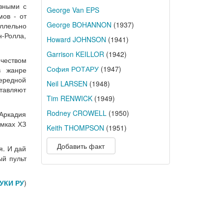
вными с
George Van EPS
мов - от
George BOHANNON
(1937)
аллельно
н-Ролла,
Howard JOHNSON
(1941)
Garrison KEILLOR
(1942)
ичеством
София РОТАРУ
(1947)
в жанре
ередной
Neil LARSEN
(1948)
ставляют
Tim RENWICK
(1949)
Rodney CROWELL
(1950)
 Аркадия
амках ХЗ
Keith THOMPSON
(1951)
Добавить факт
я. И дай
ый пульт
УКИ РУ
)