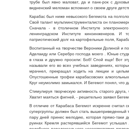
трубе был явно маловат, да и панк-рок с духов
видненский меломан вспомнил о своем друге детст
Карабас был ниже невысокого Бегемота на полголо
Свой талант мультиинструменталиста он планомерн
Сначала - в cтоличном Институте электронного
ленинградском Институте киноинженеров. И т
патриотический долг на картофельные поля, Караб
Воспитанный на творчестве Вероники Долиной и по
Аделаиду или Серебро господа моего . Юные студ
в глаза и дружно просили: Боб! Спой еще! Вот эт
называли его во всех учебных заведениях, котор
мрачнел, прекращал ходить на лекции и целым
Опустошенные трофеи карабасовских алкогольных
Круг неумолимо замыкался. И Бегемот понял, что д
Стимулируя творческую активность старого друга
Хватит маяться фигней, - решительно заявил Бегемо
В отличие от Карабаса Бегемот искренне считал 
супергруппы должен был стать вышеприведенный те
пару дней принес мелодию, которая прямо-таки д
руинах Кремля растерявшийся Бегемот услышал л
подобного парадоксального несоответствия взгля