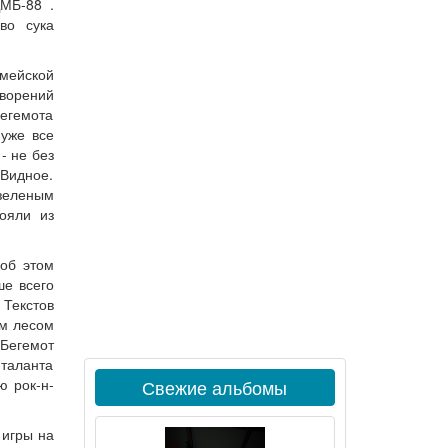
ДМБ-88 .
во сука
мейской
творений
Бегемота
 уже все
- не без
 Видное.
 зеленым
ояли из
 об этом
ше всего
 Текстов
ым лесом
 Бегемот
 таланта
ю рок-н-
Свежие альбомы
 игры на