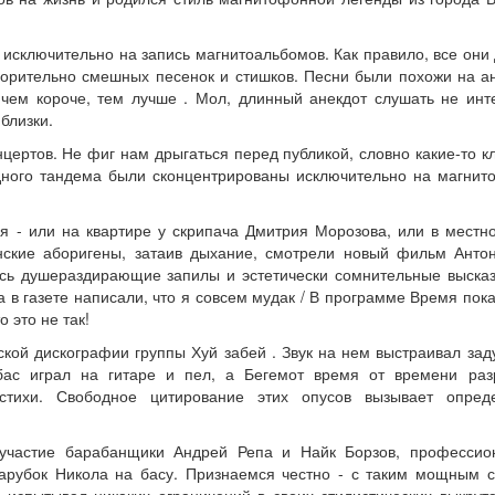
 исключительно на запись магнитоальбомов. Как правило, все они
уморительно смешных песенок и стишков. Песни были похожи на а
 чем короче, тем лучше . Мол, длинный анекдот слушать не инт
близки.
цертов. Не фиг нам дрыгаться перед публикой, словно какие-то кл
здного тандема были сконцентрированы исключительно на магни
я - или на квартире у скрипача Дмитрия Морозова, или в мест
нские аборигены, затаив дыхание, смотрели новый фильм Анто
лись душераздирающие запилы и эстетически сомнительные выска
а в газете написали, что я совсем мудак / В программе Время пока
о это не так!
еской дискографии группы Хуй забей . Звук на нем выстраивал за
ас играл на гитаре и пел, а Бегемот время от времени раз
тихи. Свободное цитирование этих опусов вызывает опред
участие барабанщики Андрей Репа и Найк Борзов, профессио
парубок Никола на басу. Признаемся честно - с таким мощным 