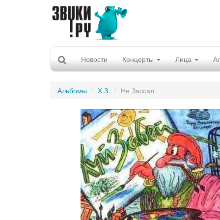
Новости
Концерты
Лица
А
Альбомы
Х.З.
Не Зассал