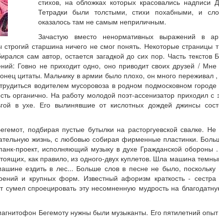
стихов, на обложках которых красовались надписи 
Тетрадки были толстыми, стихи похабными, и сло
оказалось там не самым неприличным.
Зачастую вместо ненормативных выражений в ар
ы строгий старшина ничего не смог понять. Некоторые страницы 
ирался сам автор, остается загадкой до сих пор. Часть текстов 
ий: Говно не приходит одно, оно приводит своих друзей / Мне
, конец цитаты. Мальчику в армии было плохо, он много переживал , 
 трудиться водителем мусоровоза в родном подмосковном городе
ость органично. На работу молодой поэт-ассенизатор приходил с
гой в ухе. Его вылинявшие от кислотных дождей джинсы сост
Бегемот, подбирая пустые бутылки на расторгуевской свалке. Не
знательную жизнь, с любовью собирая фирменные пластинки. Боль
 панк-проект, исполняющий музыку в духе Гражданской обороны .
остоящих, как правило, из одного-двух куплетов. Шла машина темн
машине ездить в лес... Больше слов в песне не было, поскольку
рений и крупных форм. Известный афоризм краткость - сестра
от сумел спроецировать эту несомненную мудрость на благодатну
магнитофон Бегемоту нужны были музыканты. Его пятилетний опыт