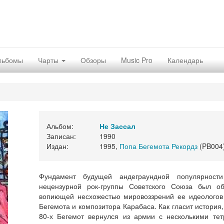
льбомы
Чарты
Обзоры
Music Pro
Календарь
Альбом:
Не Зассал
Записан:
1990
Издан:
1995,
Попа Бегемота Рекордз
(PB004
Фундамент будущей андеграундной популярност
нецензурной рок-группы Советского Союза был об
вопиющей несхожестью мировоззрений ее идеологов 
Бегемота и композитора Карабаса. Как гласит история,
80-х Бегемот вернулся из армии с несколькими тет