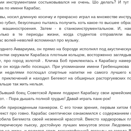
ыми инструментами состыковывался не очень. Шо делать? И тут
ва по имени Карабас.
вы, носил длинную косичку и прекрасно играл на множестве инстр
о губил, безуспешно пытаясь получить хоть какое-то высшее обра
 машиностроения. Затем - в станкоинструментальном. И, нак
олько в те периоды жизни, когда студентов отправляли вы
ас волей-неволей вспоминал про музыку.
зднего Аквариума, он прямо на борозде исполнял под акустическу
ентки окружали Карабаса плотным кольцом, восторженно загляды
у, про город золотой . Кличка Боб приклеилась к Карабасу намер
ые он когда-либо посещал. При упоминании имени Гребенщикова
и неделями поглощал спиртные напитки не самого лучшего ка
 приключений и находил Бегемот на обширных расторгуевских п
альше так жить нельзя.
, бывший боец Советской Армии подарил Карабасу свои армейски
т. - Пора дышать полной грудью! Давай играть панк-рок!
себя прирожденным панкером. С его точки зрения, первым хитом
кст про говно. Карабас скептически ознакомился с содержанием 
обила Бегемота своей неземной красотой. Вместо хардкоровых п
ирическую пьеску, достойную лучших менуэтов эпохи Людовика
дов на жизнь и родился стиль магнитофонной легенды из города 