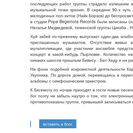
последующих работ группы страдало излишним а
музыкальной точки зрения. В середине 90-х чуть
мелодичных поп-хитов (Найк Борзов) до беспросве
в студии Popa Begemota Records были записаны (и
Натальи Медведевой, тюменской группы Цикаба , На
Хуй забей по-прежнему выпускает один-два альбо
приглашенных музыкантов. Отсутствие живых 
мультипликации, где участники ансамбля предс
концерт в какой-нибудь Пырловке. Количество н
никаких шансов пришлым Бивису - Бат-Хеду и на ра
На фоне подобной искрометной деятельности Кара
Укупника. По дороге домой, перемещаясь в переп
альбомы с симфоническим оркестром.
К Бегемоту по ночам приходят в гости новые песен
бог поэту не забыть наутро о том, что электрон
противопоказаны группе, привыкшей записываться 
вставить в блог