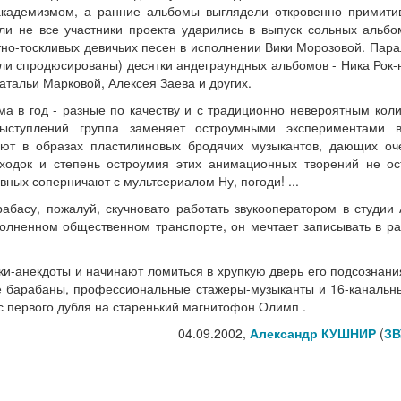
кадемизмом, а ранние альбомы выглядели откровенно примити
 ли не все участники проекта ударились в выпуск сольных альбо
тно-тоскливых девичьих песен в исполнении Вики Морозовой. Пар
ли спродюсированы) десятки андеграундных альбомов - Ника Рок-
тальи Марковой, Алексея Заева и других.
ма в год - разные по качеству и с традиционно невероятным кол
выступлений группа заменяет остроумными экспериментами 
тают в образах пластилиновых бродячих музыкантов, дающих оч
аходок и степень остроумия этих анимационных творений не о
вных соперничают с мультсериалом Ну, погоди! ...
басу, пожалуй, скучновато работать звукооператором в студии
олненном общественном транспорте, он мечтает записывать в р
ки-анекдоты и начинают ломиться в хрупкую дверь его подсознани
ные барабаны, профессиональные стажеры-музыканты и 16-канальн
с первого дубля на старенький магнитофон Олимп .
04.09.2002,
Александр КУШНИР
(
ЗВ