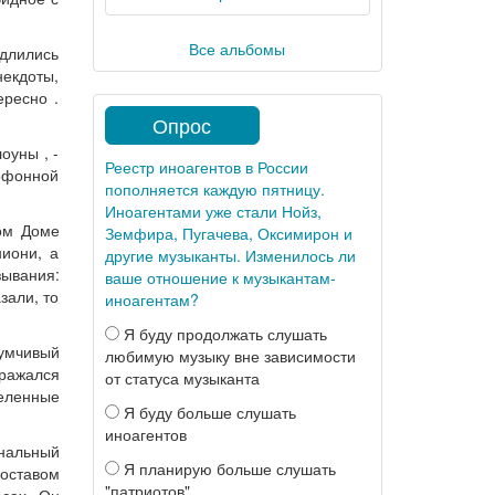
Все альбомы
 длились
некдоты,
ересно .
Опрос
оуны , -
Реестр иноагентов в России
тофонной
пополняется каждую пятницу.
Иноагентами уже стали Нойз,
ном Доме
Земфира, Пугачева, Оксимирон и
ниони, а
другие музыканты. Изменилось ли
зывания:
ваше отношение к музыкантам-
зали, то
иноагентам?
Я буду продолжать слушать
думчивый
любимую музыку вне зависимости
ражался
от статуса музыканта
еленные
Я буду больше слушать
иноагентов
нальный
Я планирую больше слушать
составом
"патриотов"