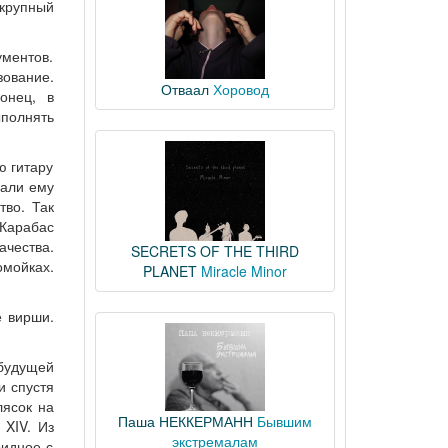
 крупный
ументов.
зование.
Отваал
Хоровод
онец, в
полнять
ю гитару
вали ему
тво. Так
 Карабас
чества.
SECRETS OF THE THIRD
омойках.
PLANET
Miracle Minor
е вирши.
 будущей
и спустя
лясок на
Паша НЕККЕРМАНН
Бывшим
 XIV. Из
экстремалам
Видное с