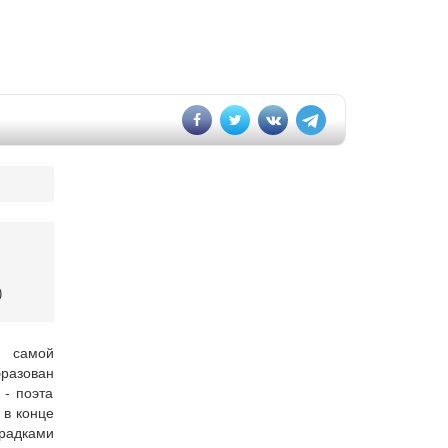
)
и самой
разован
- поэта
 в конце
радками