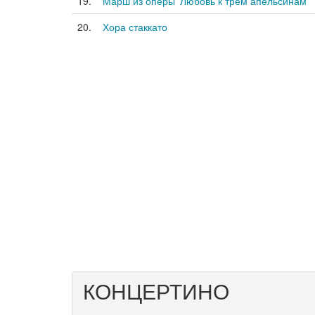
19.
Марш из оперы 'Любовь к трем апельсинам'
20.
Хора стаккато
КОНЦЕРТИНО