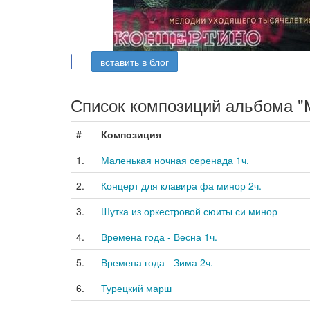
вставить в блог
Список композиций альбома "
#
Композиция
1.
Маленькая ночная серенада 1ч.
2.
Концерт для клавира фа минор 2ч.
3.
Шутка из оркестровой сюиты си минор
4.
Времена года - Весна 1ч.
5.
Времена года - Зима 2ч.
6.
Турецкий марш