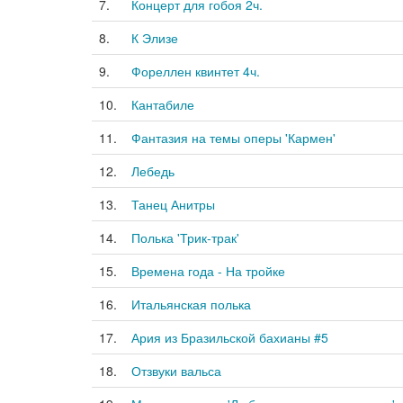
7.
Концерт для гобоя 2ч.
8.
К Элизе
9.
Фореллен квинтет 4ч.
10.
Кантабиле
11.
Фантазия на темы оперы 'Кармен'
12.
Лебедь
13.
Танец Анитры
14.
Полька 'Трик-трак'
15.
Времена года - На тройке
16.
Итальянская полька
17.
Ария из Бразильской бахианы #5
18.
Отзвуки вальса