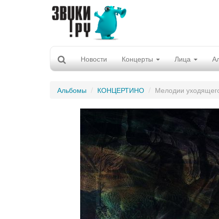
Новости
Концерты
Лица
А
Альбомы
КОНЦЕРТИНО
Мелодии уходящего