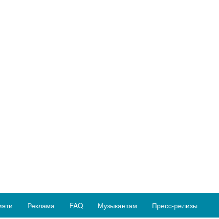
мяти
Реклама
FAQ
Музыкантам
Пресс-релизы