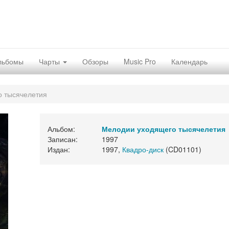
льбомы
Чарты
Обзоры
Music Pro
Календарь
 тысячелетия
Альбом:
Мелодии уходящего тысячелетия
Записан:
1997
Издан:
1997,
Квадро-диск
(CD01101)