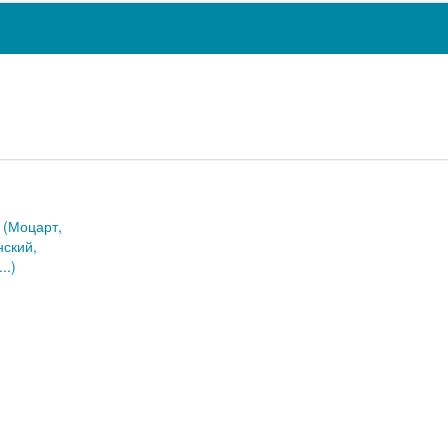
 (Моцарт,
нский,
..)