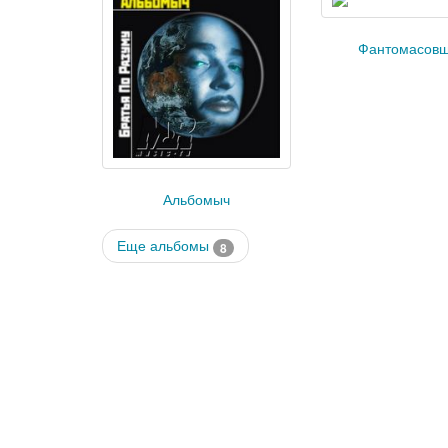
Фантомасов
Альбомыч
Еще альбомы
8