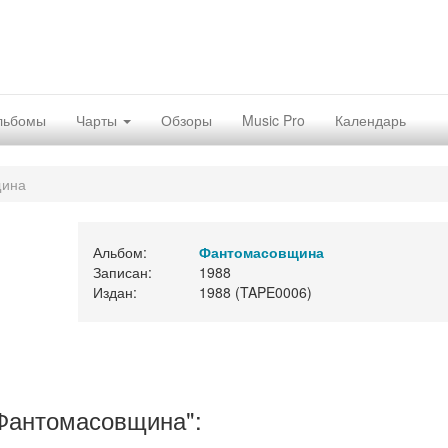
льбомы
Чарты
Обзоры
Music Pro
Календарь
щина
Альбом:
Фантомасовщина
Записан:
1988
Издан:
1988 (TAPE0006)
Фантомасовщина":