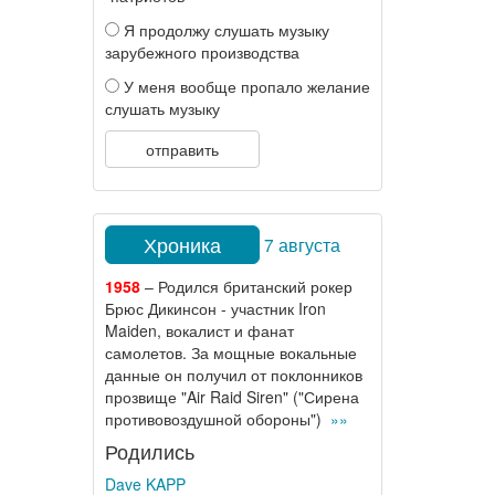
Я продолжу слушать музыку
зарубежного производства
У меня вообще пропало желание
слушать музыку
отправить
Хроника
7 августа
1958
– Родился британский рокер
Брюс Дикинсон - участник Iron
Maiden, вокалист и фанат
самолетов. За мощные вокальные
данные он получил от поклонников
прозвище "Air Raid Siren" ("Сирена
противовоздушной обороны")
»»
Родились
Dave KAPP