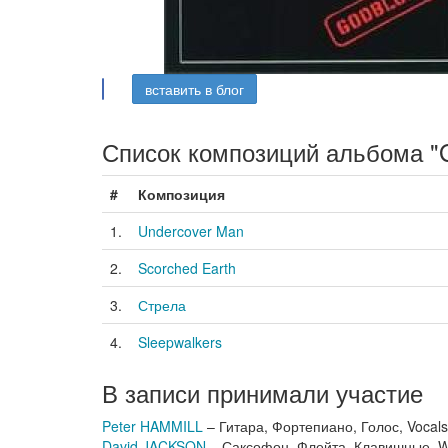
вставить в блог
Список композиций альбома "G
#
Композиция
1.
Undercover Man
2.
Scorched Earth
3.
Стрела
4.
Sleepwalkers
В записи принимали участие
Peter HAMMILL
– Гитара, Фортепиано, Голос, Vocal
David JACKSON
– Саксофон, Флейта, Клавишные, W