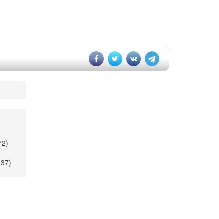
72)
637)