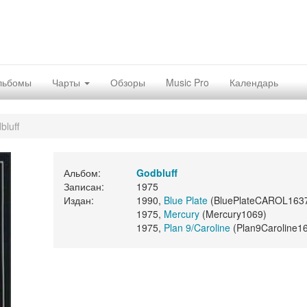
льбомы
Чарты
Обзоры
Music Pro
Календарь
bluff
Альбом:
Godbluff
Записан:
1975
Издан:
1990,
Blue Plate
(BluePlateCAROL163
1975,
Mercury
(Mercury1069)
1975,
Plan 9/Caroline
(Plan9Caroline1