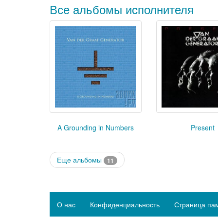
Все альбомы исполнителя
A Grounding in Numbers
Present
Еще альбомы
11
О нас
Конфиденциальность
Страница па