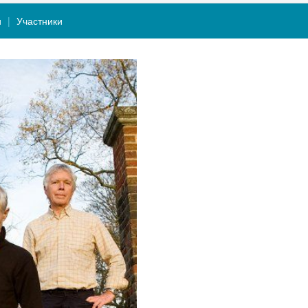
и
Участники