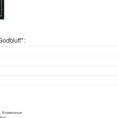
odbluff":
s, Клавишные
ind