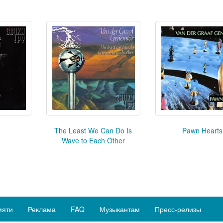
The Least We Can Do Is
Pawn Hearts
Wave to Each Other
мяти
Реклама
FAQ
Музыкантам
Пресс-релизы