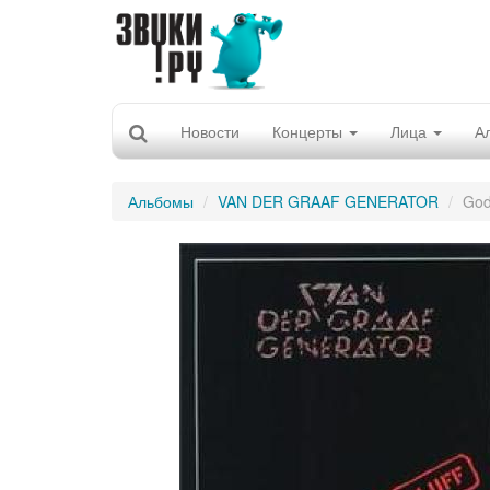
Новости
Концерты
Лица
А
Альбомы
VAN DER GRAAF GENERATOR
God