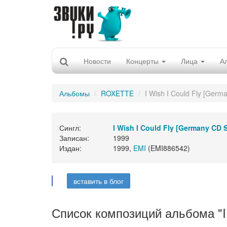
Новости
Концерты
Лица
А
Альбомы
ROXETTE
I Wish I Could Fly [Germ
Сингл:
I Wish I Could Fly [Germany CD 
Записан:
1999
Издан:
1999,
EMI
(EMI886542)
вставить в блог
Список композиций альбома "I 