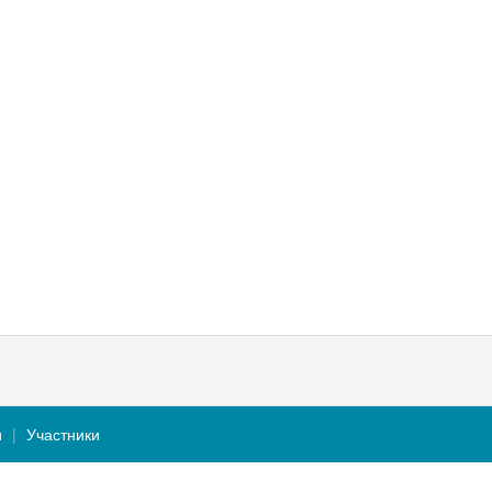
и
Участники