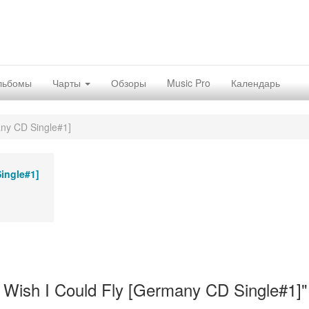
льбомы
Чарты
Обзоры
Music Pro
Календарь
any CD Single#1]
Single#1]
Wish I Could Fly [Germany CD Single#1]"