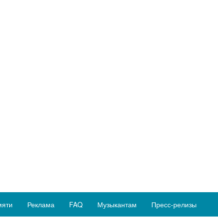
мяти
Реклама
FAQ
Музыкантам
Пресс-релизы