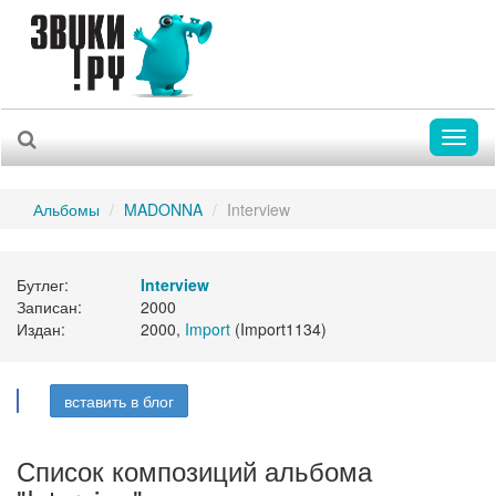
Toggl
naviga
Альбомы
MADONNA
Interview
Бутлег:
Interview
Записан:
2000
Издан:
2000,
Import
(Import1134)
вставить в блог
Список композиций альбома