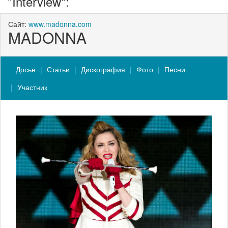
"Interview":
Сайт:
www.madonna.com
MADONNA
Досье
Статьи
Дискография
Фото
Песни
Участник