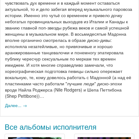
чувствовать дух времени и в каждый момент оставаться
актуальной, то и дело забегая вперед музыкального паровоза
истории. Именно это чутьё со временем и привело дочку
небогатых провинциальных выходцев из Италии и Канады к
званию главной поп-звезды рубежа веков и самой успешной
женщины в музыкальном мире. В восьмидесятые Мадонна
вполне органично смотрелась в образе диско-дивы:
исполняла незатейливые, но привязчивые и хорошо
аранжированные танцевалочки и понемногу эпатировала
публику чересчур сексуальным по меркам тех времен
имиджем. И хотя многие справедливо замечали, что
хореографическая подготовка певицы сильно опережает
вокальную, те, кому довелось работать с Мадонной (а над её
пластинками часто работали "лучшие люди" диско-эпохи
вроде Найла Роджерса (Nile Rodgers) и Шепа Петтибона
(Shep Pettibone))…
Далее... →
Все альбомы исполнителя