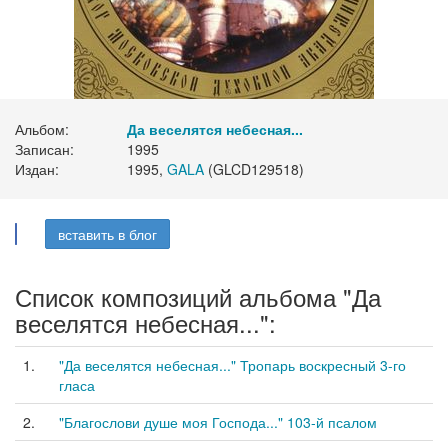
Альбом:
Да веселятся небесная...
Записан:
1995
Издан:
1995,
GALA
(GLCD129518)
вставить в блог
Список композиций альбома "Да
веселятся небесная...":
1.
"Да веселятся небесная..." Тропарь воскресный 3-го
гласа
2.
"Благослови душе моя Господа..." 103-й псалом