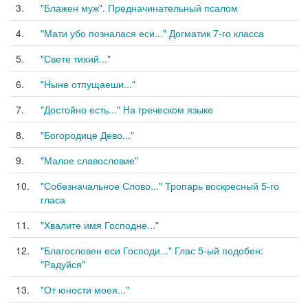
3.
"Блажен муж". Предначинательный псалом
4.
"Мати убо позналася еси..." Догматик 7-го класса
5.
"Свете тихий..."
6.
"Hыне отпущаеши..."
7.
"Достойно есть..." Hа греческом языке
8.
"Богородице Дево..."
9.
"Малое славословие"
10.
"Собезначальное Слово..." Тропарь воскресный 5-го
гласа
11.
"Хвалите имя Господне..."
12.
"Благословен еси Господи..." Глас 5-ый подобен:
"Радуйся"
13.
"От юности моея..."