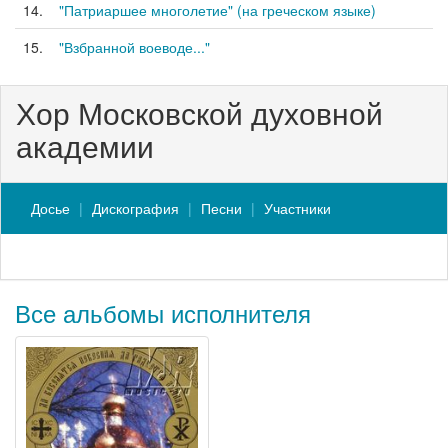
14.
"Патриаршее многолетие" (на греческом языке)
15.
"Взбранной воеводе..."
Хор Московской духовной
академии
Досье
Дискография
Песни
Участники
Все альбомы исполнителя