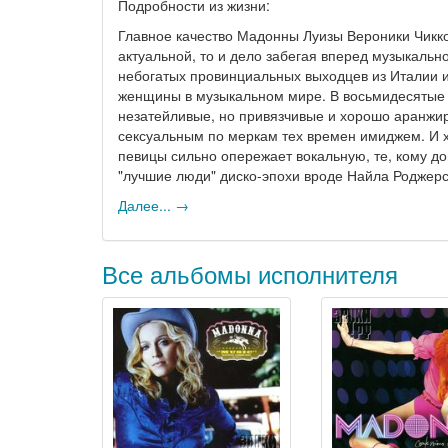
Подробности из жизни:
Главное качество Мадонны Луизы Вероники Чикко
актуальной, то и дело забегая вперед музыкальн
небогатых провинциальных выходцев из Италии и
женщины в музыкальном мире. В восьмидесятые 
незатейливые, но привязчивые и хорошо аранжир
сексуальным по меркам тех времен имиджем. И х
певицы сильно опережает вокальную, те, кому до
"лучшие люди" диско-эпохи вроде Найла Роджерса
Далее... →
Все альбомы исполнителя