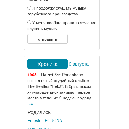
Я продолжу слушать музыку
зарубежного производства
У меня вообще пропало желание
слушать музыку
отправить
Хроника
6 августа
1965
– На лейбле Parlophone
вышел пятый студийный альбом
The Beatles "Help!". В британском
хит-параде диск занимал первое
место в течение 9 недель подряд
»»
Родились
Ernesto LECUONA