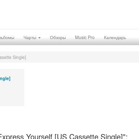
льбомы
Чарты
Обзоры
Music Pro
Календарь
sette Single]
ngle]
ress Yourself [US Cassette Single]":