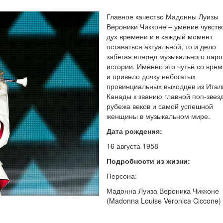
Главное качество Мадонны Луизы
Вероники Чикконе – умение чувств
дух времени и в каждый момент
оставаться актуальной, то и дело
забегая вперед музыкального паро
истории. Именно это чутьё со вре
и привело дочку небогатых
провинциальных выходцев из Итал
Канады к званию главной поп-звез
рубежа веков и самой успешной
женщины в музыкальном мире.
Дата рождения:
16 августа 1958
Подробности из жизни:
Персона:
Мадонна Луиза Вероника Чикконе
(Madonna Louise Veronica Ciccone) 