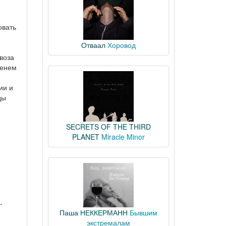
овать
Отваал
Хоровод
воза
менем
ии и
ды
SECRETS OF THE THIRD
PLANET
Miracle Minor
-
Паша НЕККЕРМАНН
Бывшим
экстремалам