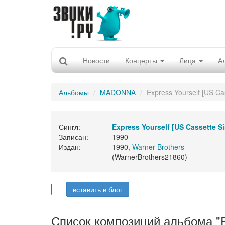
Новости
Концерты
Лица
А
Альбомы
MADONNA
Express Yourself [US Cas
Сингл:
Express Yourself [US Cassette Si
Записан:
1990
Издан:
1990,
Warner Brothers
(WarnerBrothers21860)
вставить в блог
Список композиций альбома "Exp