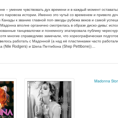
не – умение чувствовать дух времени и в каждый момент оставать
ого паровоза истории. Именно это чутьё со временем и привело доч
 Канады к званию главной поп-звезды рубежа веков и самой успе
Мадонна вполне органично смотрелась в образе диско-дивы: испо
ованные танцевалочки и понемногу эпатировала публику чересчур
отя многие справедливо замечали, что хореографическая подгото
велось работать с Мадонной (а над её пластинками часто работал
 (Nile Rodgers) и Шепа Петтибона (Shep Pettibone))…
Madonna Stor