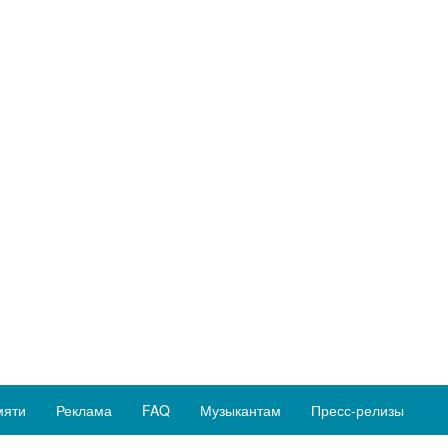
мяти
Реклама
FAQ
Музыкантам
Пресс-релизы