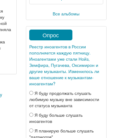
ся
Все альбомы
ку
шной
лняла
Опрос
вка
Реестр иноагентов в России
и
пополняется каждую пятницу.
Иноагентами уже стали Нойз,
Земфира, Пугачева, Оксимирон и
другие музыканты. Изменилось ли
ваше отношение к музыкантам-
иноагентам?
Я буду продолжать слушать
y
любимую музыку вне зависимости
от статуса музыканта
Я буду больше слушать
иноагентов
Я планирую больше слушать
"патриотов"