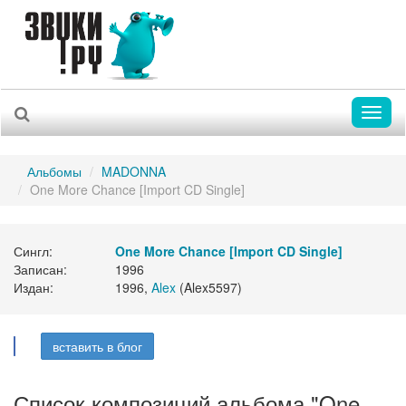
Toggl
naviga
Альбомы
MADONNA
One More Chance [Import CD Single]
Сингл:
One More Chance [Import CD Single]
Записан:
1996
Издан:
1996,
Alex
(Alex5597)
вставить в блог
Список композиций альбома "One