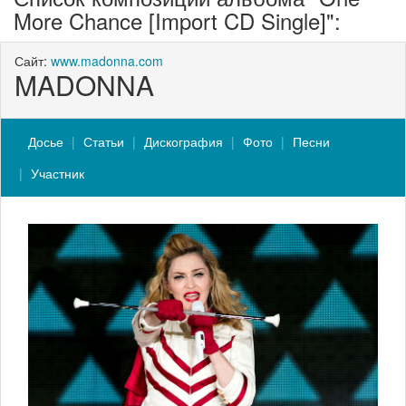
More Chance [Import CD Single]":
Сайт:
www.madonna.com
MADONNA
Досье
Статьи
Дискография
Фото
Песни
Участник