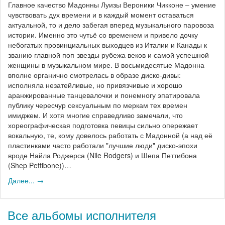
Главное качество Мадонны Луизы Вероники Чикконе – умение
чувствовать дух времени и в каждый момент оставаться
актуальной, то и дело забегая вперед музыкального паровоза
истории. Именно это чутьё со временем и привело дочку
небогатых провинциальных выходцев из Италии и Канады к
званию главной поп-звезды рубежа веков и самой успешной
женщины в музыкальном мире. В восьмидесятые Мадонна
вполне органично смотрелась в образе диско-дивы:
исполняла незатейливые, но привязчивые и хорошо
аранжированные танцевалочки и понемногу эпатировала
публику чересчур сексуальным по меркам тех времен
имиджем. И хотя многие справедливо замечали, что
хореографическая подготовка певицы сильно опережает
вокальную, те, кому довелось работать с Мадонной (а над её
пластинками часто работали "лучшие люди" диско-эпохи
вроде Найла Роджерса (Nile Rodgers) и Шепа Петтибона
(Shep Pettibone))…
Далее... →
Все альбомы исполнителя