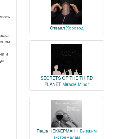
овать
Отваал
Хоровод
воза
менем
ии и
ды
SECRETS OF THE THIRD
PLANET
Miracle Minor
-
Паша НЕККЕРМАНН
Бывшим
экстремалам