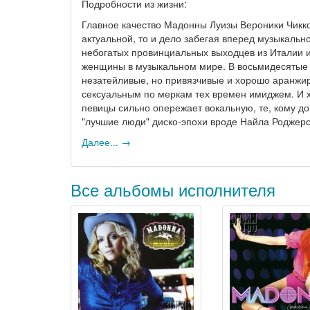
Подробности из жизни:
Главное качество Мадонны Луизы Вероники Чикко
актуальной, то и дело забегая вперед музыкальн
небогатых провинциальных выходцев из Италии и
женщины в музыкальном мире. В восьмидесятые 
незатейливые, но привязчивые и хорошо аранжир
сексуальным по меркам тех времен имиджем. И х
певицы сильно опережает вокальную, те, кому до
"лучшие люди" диско-эпохи вроде Найла Роджерса
Далее... →
Все альбомы исполнителя