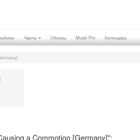
льбомы
Чарты
Обзоры
Music Pro
Календарь
Germany]
]
ausing a Commotion [Germany]":