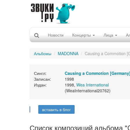
Новости
Концерты
Лица
А
Альбомы
MADONNA
Causing a Commotion [
Сингл:
Causing a Commotion [Germany
Записан:
1998
Издан:
1998,
Wea International
(WeaInternational20762)
вставить в блог
Список композиций альбома "C