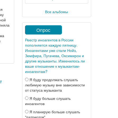
ся
Все альбомы
ку
шной
лняла
Опрос
вка
Реестр иноагентов в России
и
пополняется каждую пятницу.
Иноагентами уже стали Нойз,
Земфира, Пугачева, Оксимирон и
другие музыканты. Изменилось ли
ваше отношение к музыкантам-
иноагентам?
Я буду продолжать слушать
y
любимую музыку вне зависимости
от статуса музыканта
Я буду больше слушать
иноагентов
Я планирую больше слушать
"патриотов"