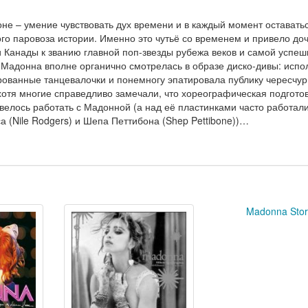
не – умение чувствовать дух времени и в каждый момент оставать
ого паровоза истории. Именно это чутьё со временем и привело доч
 Канады к званию главной поп-звезды рубежа веков и самой успе
Мадонна вполне органично смотрелась в образе диско-дивы: испо
ованные танцевалочки и понемногу эпатировала публику чересчур
отя многие справедливо замечали, что хореографическая подгото
велось работать с Мадонной (а над её пластинками часто работал
 (Nile Rodgers) и Шепа Петтибона (Shep Pettibone))…
Madonna Stor