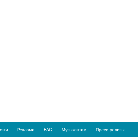
мяти
Реклама
FAQ
Музыкантам
Пресс-релизы