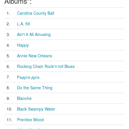
Albums":
1.
Carolina County Ball
2.
L.A. 59
3.
Ain't It All Amusing
4.
Happy
5.
Annie New Orleans
6.
Rocking Chain Rock'n'roll Blues
7.
Радуга-дуга
8.
Do the Same Thing
9.
Blanche
10.
Black Swampy Water
11.
Prentice Wood