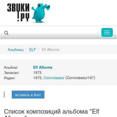
Toggl
naviga
Альбомы
ELF
Elf Albums
Альбом:
Elf Albums
Записан:
1975
Издан:
1975,
Connoisseur
(Connoisseur167)
вставить в блог
Список композиций альбома "Elf