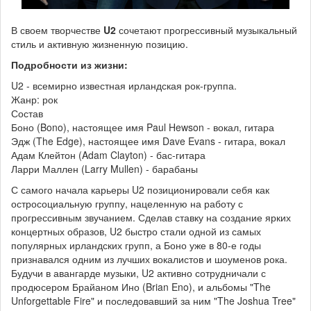
В своем творчестве
U2
сочетают прогрессивный музыкальный
стиль и активную жизненную позицию.
Подробности из жизни:
U2 - всемирно известная ирландская рок-группа.
Жанр: рок
Состав
Боно (Bono), настоящее имя Paul Hewson - вокал, гитара
Эдж (The Edge), настоящее имя Dave Evans - гитара, вокал
Адам Клейтон (Adam Clayton) - бас-гитара
Ларри Маллен (Larry Mullen) - барабаны
С самого начала карьеры U2 позиционировали себя как
остросоциальную группу, нацеленную на работу с
прогрессивным звучанием. Сделав ставку на создание ярких
концертных образов, U2 быстро стали одной из самых
популярных ирландских групп, а Боно уже в 80-е годы
признавался одним из лучших вокалистов и шоуменов рока.
Будучи в авангарде музыки, U2 активно сотрудничали с
продюсером Брайаном Ино (Brian Eno), и альбомы "The
Unforgettable Fire" и последовавший за ним "The Joshua Tree"