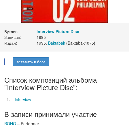
Бутлег:
Interview Picture Disc
Записан:
1995
Издан:
1995,
Baktabak
(Baktabak4075)
вставить в блог
Список композиций альбома
"Interview Picture Disc":
1.
Interview
В записи принимали участие
BONO
– Performer