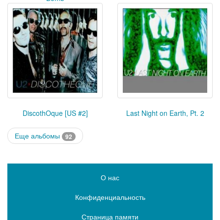
DiscothOque [US #2]
Last Night on Earth, Pt. 2
Еще альбомы
92
О нас
Конфиденциальность
Страница памяти