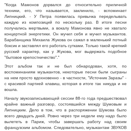
"Когда Мамонов дорвался до относительно приличной
техники, его, что называется, заклинило, - вспоминает
Липницкий. - У Петра появилась привычка переделывать
каждую из композиций по нескольку раз. В итоге песни
получались мертвыми, а вокалу Мамонова явно не хватало
концертной энергетики. Он мучил себя и мучил музыкантов.
Барабанщика Михаила Жукова он сажал в маленький потный
боксик и заставлял его работать сутками. Только такой крепкий
русский характер, как у Жукова, мог выдержать подобное
"бытовое крепостничество"."
Этот альбом так и не был обнародован, хотя, по
воспоминаниям музыкантов, некоторые песни были сыграны
на нем просто вдохновенно - в частности, "Источник Заразы" -
с красивой партией клавиш, которая в итоге так никуда и не
вошла.
Началу звукозаписывающей сессии 88-го года предшествовал
крайне важный разговор, состоявшийся между Шумовым и
Липницким. Дело в том, что в распоряжении Шумова было
всего двадцать дней. Ровно через три недели ему надо было
вылететь в Париж, чтобы завершать работу над своим
французским альбомом. Следовательно, музыкантам ЗВУКОВ