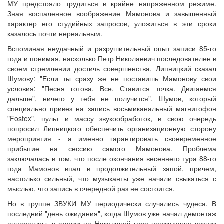
МУ предстояло трудиться в крайне напряженном режиме.
Зная воспаленное воображение Мамонова и завышенный
характер его студийных запросов, уложиться в эти сроки
казалось почти нереальным.
Вспоминая неудачный и разрушительный опыт записи 85-го
года и понимая, насколько Петр Николаевич последователен в
своем стремлении достичь совершенства, Липницкий сказал
Шумову: "Если ты сразу же не поставишь Мамонову свои
условия: "Песня готова. Все. Ставится точка. Двигаемся
дальше", ничего у тебя не получится". Шумов, который
специально привез на запись восьмиканальный магнитофон
"Fostex", пульт и массу звукообработок, в свою очередь
попросил Липницкого обеспечить организационную сторону
мероприятия - а именно гарантировать своевременное
прибытие на сессию самого Мамонова. Проблема
заключалась в том, что после окончания весеннего тура 88-го
года Мамонов впал в продолжительный запой, причем,
настолько сильный, что музыканты уже начали свыкаться с
мыслью, что запись в очередной раз не состоится.
Но в группе ЗВУКИ МУ периодически случались чудеса. В
последний "день ожидания", когда Шумов уже начал демонтаж
аппаратуры, в студии на Николиной горе неожиданно возник