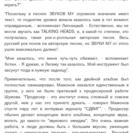
играть?"
"Поскольку в песнях ЗВУКОВ МУ огромное значение имел
текст, то поднятие уровня вокала казалось нам в тот момент
оправданным, - вспоминает Липницкий. - Естественно, мы не
могли звучать как TALKING HEADS, и, в какой-то степени, это
получалась такая рок-н-ролльная авторская песня. Весь
русский рок похож на авторскую песню, но ЗВУКИ МУ от этого
ушли максимально далеко".
"Мне казалось, что меня чуть-чуть обижают, - вспоминает
Хотин. - Я думаю, и Лелику так казалось. Мой инструмент был
засунут тогда в нужную задницу".
Примечательно, что после того, как двойной альбом был
полностью смикширован, Мамонов оказался единственным в
группе, у кого не было претензий к продюсерской работе
Шумова. "Продюсер - это институт очень сложный и совсем
другой, чем у нас это принято думать, - говорил Мамонов
спустя пару лет в интервью журналу "СДВИГ". - Продюсер
обычно делает концепцию всего альбома, концепцию звука,
вплоть до какого-то "звукового имиджа". Это очень важная
работа, и люди должны быть с большим вкусом, умеющие
ладить с непростыми людьми - рок-музыкантами... Василий