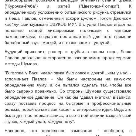
("Курочка-Ряба") и рэггей ("Цветочки-Лютики"). К
определенному усложнению ритмического рисунка стремился
и Леша Павлов, отмеченный вскоре Джоном Полом Джонсом
как "лучший музыкант ЗВУКОВ МУ". В студии Павлов играл на
половине вещей литавровыми палочками с мягкими
наконечниками, создавая нестандартный для того времени
барабанный звук - мягкий, и в то же время - упругий.
Будущий кришнаит, рэппер и трубач в одном лице, Леша
Павлов довольно настороженно воспринимал продюсерские
методы Шумова.
"В голове у Васи идеал звука был совсем другой, чем у нас, -
вспоминает Павлов. - Мы были настроены на какую-то
определенную чуму, а он пытался сделать так, чтобы все
было сыграно правильно. Со стороны Шумова существовало
определенное давление. Он как бы "давал знатока" в записи,
сразу поставив процесс на быстрые и профессиональные
рельсы, порой обламывая какие-то интересные идеи. Ведь это
была для нас первая запись, и все в ней ценили каждый свой
звучок, каждый удар, каждую ноту".
Наверное, это правильное замечание - особенно, в