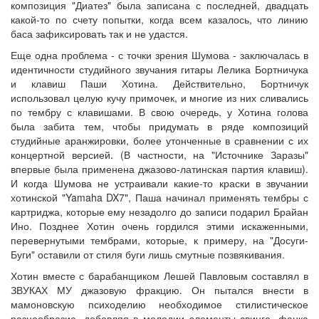
композиция "Диатез" была записана с последней, двадцать
какой-то по счету попытки, когда всем казалось, что линию
баса зафиксировать так и не удастся.
Еще одна проблема - с точки зрения Шумова - заключалась в
идентичности студийного звучания гитары Лелика Бортничука
и клавиш Паши Хотина. Действительно, Бортничук
использовал целую кучу примочек, и многие из них сливались
по тембру с клавишами. В свою очередь, у Хотина голова
была забита тем, чтобы придумать в ряде композиций
студийные аранжировки, более утонченные в сравнении с их
концертной версией. (В частности, на "Источнике Заразы"
впервые была применена джазово-латинская партия клавиш).
И когда Шумова не устраивали какие-то краски в звучании
хотинской "Yamaha DX7", Паша начинал применять тембры с
картриджа, которые ему незадолго до записи подарил Брайан
Ино. Позднее Хотин очень гордился этими искаженными,
перевернутыми тембрами, которые, к примеру, на "Досуги-
Буги" оставили от стиля буги лишь смутные позвякивания.
Хотин вместе с барабанщиком Лешей Павловым составлял в
ЗВУКАХ МУ джазовую фракцию. Он пытался внести в
мамоновскую психоделию необходимое стилистическое
разнообразие, добавляя в мелодии элементы свинга, фанка