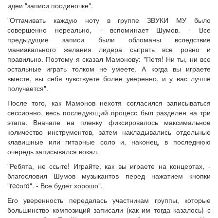
идеи "записи поодиночке".
"Оттачивать каждую ноту в группе ЗВУКИ МУ было
совершенно нереально, - вспоминает Шумов. - Все
предыдущие записи были обломаны вследствие
маниакального желания лидера сыграть все ровно и
правильно. Поэтому я сказал Мамонову: "Петя! Ни ты, ни все
остальные играть толком не умеете. А когда вы играете
вместе, вы себя чувствуете более уверенно, и у вас лучше
получается".
После того, как Мамонов нехотя согласился записываться
сессионно, весь последующий процесс был разделен на три
этапа. Вначале на пленку фиксировалось максимальное
количество инструментов, затем накладывались отдельные
клавишные или гитарные соло и, наконец, в последнюю
очередь записывался вокал.
"Ребята, не ссыте! Играйте, как вы играете на концертах, -
благословил Шумов музыкантов перед нажатием кнопки
"recоrd". - Все будет хорошо".
Его уверенность передалась участникам группы, которые
большинство композиций записали (как им тогда казалось) с