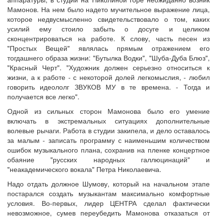
Мамонов. На нем было надето мучительное выражение лица,
которое недвусмысленно свидетельствовало о том, каких
усилий ему стоило забыть о досуге и целиком
сконцентрироваться на работе. К слову, часть песен из
"Простых Вещей" являлась прямым отражением его
тогдашнего образа жизни: "Бутылка Водки", "Шуба-Дуба Блюз",
"Красный Черт". "Художник должен серьезно относиться к
жизни, а к работе - с некоторой долей легкомыслия, - любил
говорить идеололг ЗВУКОВ МУ в те времена. - Тогда и
получается все легко".
Одной из сильных сторон Мамонова было его умение
включать в экстремальных ситуациях дополнительные
волевые рычаги. Работа в студии закипела, и дело оставалось
за малым - записать программу с наименьшим количеством
ошибок музыкального плана, сохранив на пленке концертное
обаяние "русских народных галлюцинаций" и
"неакадемического вокала" Петра Николаевича.
Надо отдать должное Шумову, который на начальном этапе
постарался создать музыкантам максимально комфортные
условия. Во-первых, лидер ЦЕНТРА сделал фактически
невозможное, сумев переубедить Мамонова отказаться от