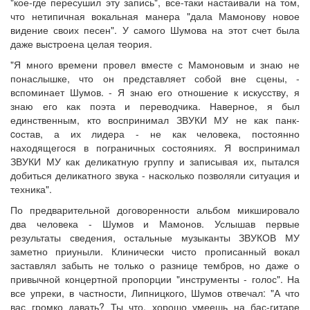
"кое-где пересушил эту запись", все-таки настаивали на том,
что нетипичная вокальная манера "дала Мамонову новое
видение своих песен". У самого Шумова на этот счет была
даже выстроена целая теория.
"Я много времени провел вместе с Мамоновым и знаю не
понаслышке, что он представляет собой вне сцены, -
вспоминает Шумов. - Я знаю его отношение к искусству, я
знаю его как поэта и переводчика. Наверное, я был
единственным, кто воспринимал ЗВУКИ МУ не как панк-
cостав, а их лидера - не как человека, постоянно
находящегося в пограничных состояниях. Я воспринимал
ЗВУКИ МУ как деликатную группу и записывая их, пытался
добиться деликатного звука - насколько позволяли ситуация и
техника".
По предварительной договоренности альбом микшировало
два человека - Шумов и Мамонов. Услышав первые
результаты сведения, остальные музыканты ЗВУКОВ МУ
заметно приуныли. Клинически чисто прописанный вокал
заставлял забыть не только о разнице тембров, но даже о
привычной концертной пропорции "инструменты - голос". На
все упреки, в частности, Липницкого, Шумов отвечал: "А что
вас громко давать? Ты что, хорошо умеешь на бас-гитаре