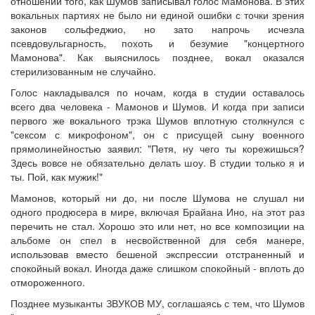
отношении того, как Шумов записывал голос Мамонова. В этих
вокальных партиях не было ни единой ошибки с точки зрения
законов сольфеджио, но зато напрочь исчезла
псевдовульгарность, похоть и безумие "концертного
Мамонова". Как выяснилось позднее, вокал оказался
стерилизованным не случайно.
Голос накладывался по ночам, когда в студии оставалось
всего два человека - Мамонов и Шумов. И когда при записи
первого же вокального трэка Шумов вплотную столкнулся с
"сексом с микрофоном", он с присущей сыну военного
прямолинейностью заявил: "Петя, ну чего ты корежишься?
Здесь вовсе не обязательно делать шоу. В студии только я и
ты. Пой, как мужик!"
Мамонов, который ни до, ни после Шумова не слушал ни
одного продюсера в мире, включая Брайана Ино, на этот раз
перечить не стал. Хорошо это или нет, но все композиции на
альбоме он спел в несвойственной для себя манере,
использовав вместо бешеной экспрессии отстраненный и
спокойный вокал. Иногда даже слишком спокойный - вплоть до
отмороженного.
Позднее музыканты ЗВУКОВ МУ, соглашаясь с тем, что Шумов