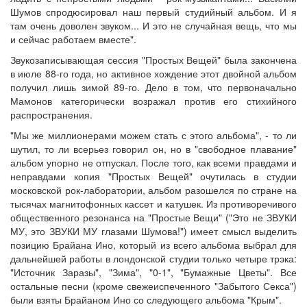
Шумов спродюсировал наш первый студийный альбом. И я
там очень доволен звуком... И это не случайная вещь, что мы
и сейчас работаем вместе".
Звукозаписывающая сессия "Простых Вещей" была закончена
в июле 88-го года, но активное хождение этот двойной альбом
получил лишь зимой 89-го. Дело в том, что первоначально
Мамонов категорически возражал против его стихийного
распространения.
"Мы же миллионерами можем стать с этого альбома", - то ли
шутил, то ли всерьез говорил он, но в "свободное плавание"
альбом упорно не отпускал. После того, как всеми правдами и
неправдами копия "Простых Вещей" очутилась в студии
московской рок-лаборатории, альбом разошелся по стране на
тысячах магнитофонных кассет и катушек. Из противоречивого
общественного резонанса на "Простые Вещи" ("Это не ЗВУКИ
МУ, это ЗВУКИ МУ глазами Шумова!") имеет смысл выделить
позицию Брайана Ино, который из всего альбома выбрал для
дальнейшей работы в лондонской студии только четыре трэка:
"Источник Заразы", "Зима", "0-1", "Бумажные Цветы". Все
остальные песни (кроме свежеиспеченного "Забытого Секса")
были взяты Брайаном Ино со следующего альбома "Крым".