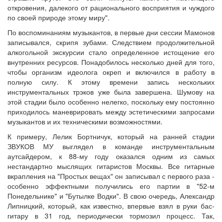
откровения, далекого от рационального восприятия и чуждого
по своей природе этому миру".
По воспоминаниям музыкантов, в первые дни сессии Мамонов
записывался, скрипя зубами. Следствием продолжительной
алкогольной экскурсии стало определенное истощение его
внутренних ресурсов. Понадобилось несколько дней для того,
чтобы организм идеолога окреп и включился в работу в
полную силу. К этому времени запись нескольких
инструментальных трэков уже была завершена. Шумову на
этой стадии было особенно нелегко, поскольку ему постоянно
приходилось маневрировать между эстетическими запросами
музыкантов и их техническими возможностями.
К примеру, Лелик Бортничук, который на ранней стадии
ЗВУКОВ МУ выглядел в команде инструментальным
аутсайдером, к 88-му году оказался одним из самых
нестандартно мыслящих гитаристов Москвы. Все гитарные
вкрапления на "Простых вещах" он записывал с первого раза -
особенно эффектными получились его партии в "52-м
Понедельнике" и "Бутылке Водки". В свою очередь, Александр
Липницкий, который, как известно, впервые взял в руки бас-
гитару в 31 год, периодически тормозил процесс. Так,