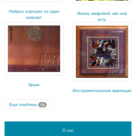
Набрал хороших на один
Жизнь амфибий, кaк онa
компакт
есть
Крым
Инструментальные вариации
Еще альбомы
14
О нас