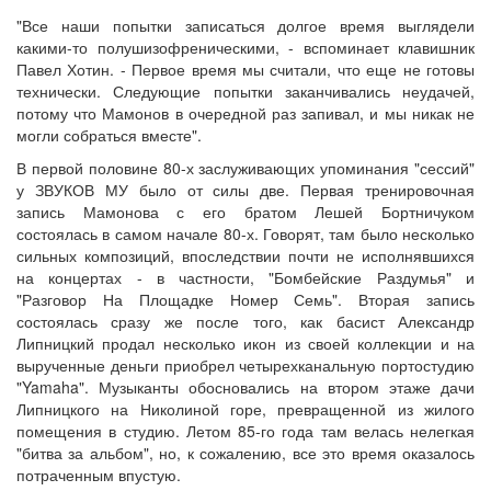
"Все наши попытки записаться долгое время выглядели
какими-то полушизофреническими, - вспоминает клавишник
Павел Хотин. - Первое время мы считали, что еще не готовы
технически. Следующие попытки заканчивались неудачей,
потому что Мамонов в очередной раз запивал, и мы никак не
могли собраться вместе".
В первой половине 80-х заслуживающих упоминания "сессий"
у ЗВУКОВ МУ было от силы две. Первая тренировочная
запись Мамонова с его братом Лешей Бортничуком
состоялась в самом начале 80-х. Говорят, там было несколько
сильных композиций, впоследствии почти не исполнявшихся
на концертах - в частности, "Бомбейские Раздумья" и
"Разговор На Площадке Номер Семь". Вторая запись
состоялась сразу же после того, как басист Александр
Липницкий продал несколько икон из своей коллекции и на
вырученные деньги приобрел четырехканальную портостудию
"Yamaha". Музыканты обосновались на втором этаже дачи
Липницкого на Николиной горе, превращенной из жилого
помещения в студию. Летом 85-го года там велась нелегкая
"битва за альбом", но, к сожалению, все это время оказалось
потраченным впустую.