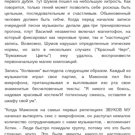
первого дубля. Тут Шумов пошел на небольшую хитрость. Как
говорится, только гений может позволить себе роскошь быть
цельным, последовательным и счастливым. Обыкновенный
человек должен быть гибче. Когда перед началом записи
очередной песни музыканты делали два-три тренировочных
прогона, плут Василий незаметно включал магнитофон, на
который фиксировал как черновые трэки, так и "настоящую"
запись. Возможно, Шумов нарушал определенные этические
нормы, но зато в нескольких случаях ("Красный Черт",
"Бумажные Цветы") ему удалось воспроизвести
первоначальную магию композиций.
Запись "болванки" выглядела следующим образом. Каждый из
музыкантов играл свои партии, а Мамонов пел без
микрофона, пританцовывая и выплевывая изо рта свои
знаменитые бесчеловечные тексты: "Я никого не боюсь,
надевая красивый костюм/И потихоньку смеюсь, оставляя в
шкафу свой ум".
"Когда Мамонов на самых первых репетициях ЗВУКОВ МУ
начинал вытворять секс с микрофоном, он распугал немалое
количество сотрудничавших с нами музыкантов, - вспоминает
Хотин. - Люди быстро покидали группу, потому что это было
страшно круто. Это были минуты какого-то настоящего