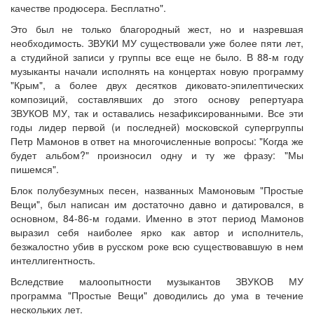
качестве продюсера. Бесплатно".
Это был не только благородный жест, но и назревшая
необходимость. ЗВУКИ МУ существовали уже более пяти лет,
а студийной записи у группы все еще не было. В 88-м году
музыканты начали исполнять на концертах новую программу
"Крым", а более двух десятков диковато-эпилептических
композиций, составлявших до этого основу репертуара
ЗВУКОВ МУ, так и оставались незафиксированными. Все эти
годы лидер первой (и последней) московской супергруппы
Петр Мамонов в ответ на многочисленные вопросы: "Когда же
будет альбом?" произносил одну и ту же фразу: "Мы
пишемся".
Блок полубезумных песен, названных Мамоновым "Простые
Вещи", был написан им достаточно давно и датировался, в
основном, 84-86-м годами. Именно в этот период Мамонов
выразил себя наиболее ярко как автор и исполнитель,
безжалостно убив в русском роке всю существовавшую в нем
интеллигентность.
Вследствие малоопытности музыкантов ЗВУКОВ МУ
программа "Простые Вещи" доводились до ума в течение
нескольких лет.