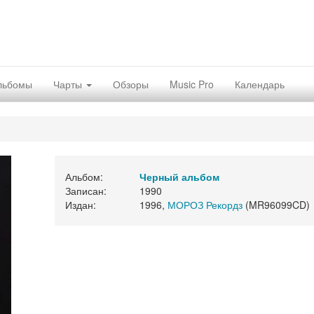
льбомы
Чарты
Обзоры
Music Pro
Календарь
Альбом:
Черный альбом
Записан:
1990
Издан:
1996,
МОРОЗ Рекордз
(MR96099CD)