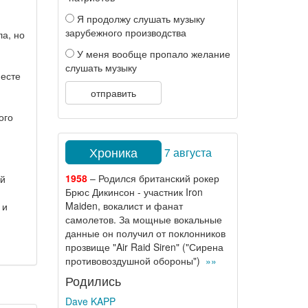
Я продолжу слушать музыку
зарубежного производства
ла, но
У меня вообще пропало желание
слушать музыку
есте
отправить
ого
Хроника
7 августа
1958
– Родился британский рокер
ый
Брюс Дикинсон - участник Iron
Maiden, вокалист и фанат
 и
самолетов. За мощные вокальные
данные он получил от поклонников
прозвище "Air Raid Siren" ("Сирена
противовоздушной обороны")
»»
Родились
Dave KAPP