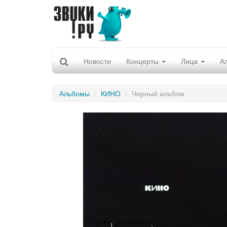
Новости
Концерты
Лица
А
Альбомы
КИНО
Черный альбом