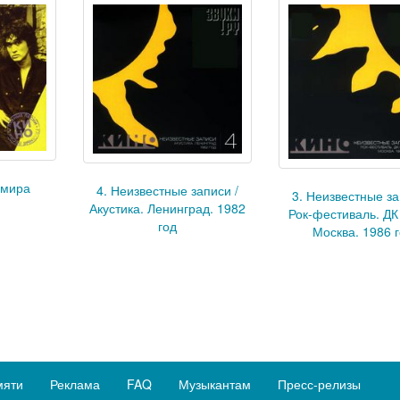
 мира
4. Неизвестные записи /
3. Неизвестные за
Акустика. Ленинград. 1982
Рок-фестиваль. ДК
год
Москва. 1986 
мяти
Реклама
FAQ
Музыкантам
Пресс-релизы