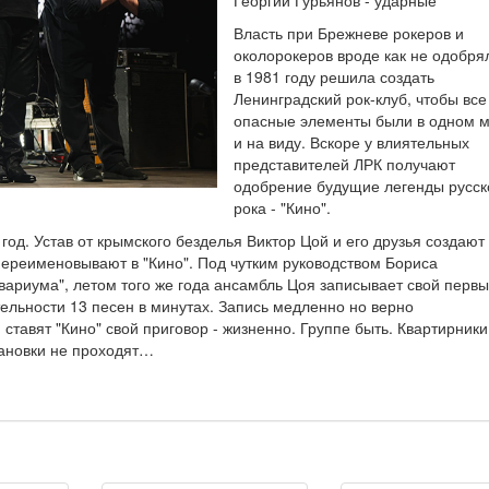
Георгий Гурьянов - ударные
Власть при Брежневе рокеров и
околорокеров вроде как не одобря
в 1981 году решила создать
Ленинградский рок-клуб, чтобы все
опасные элементы были в одном м
и на виду. Вскоре у влиятельных
представителей ЛРК получают
одобрение будущие легенды русск
рока - "Кино".
год. Устав от крымского безделья Виктор Цой и его друзья создают
переименовывают в "Кино". Под чутким руководством Бориса
вариума", летом того же года ансамбль Цоя записывает свой перв
ельности 13 песен в минутах. Запись медленно но верно
тавят "Кино" свой приговор - жизненно. Группе быть. Квартирники
тановки не проходят…