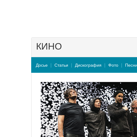
КИНО
Досье
Статьи
Дискография
Фото
Песн