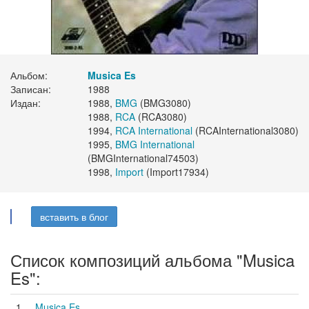
Альбом:
Musica Es
Записан:
1988
Издан:
1988,
BMG
(BMG3080)
1988,
RCA
(RCA3080)
1994,
RCA International
(RCAInternational3080)
1995,
BMG International
(BMGInternational74503)
1998,
Import
(Import17934)
вставить в блог
Список композиций альбома "Musica
Es":
1.
Musica Es