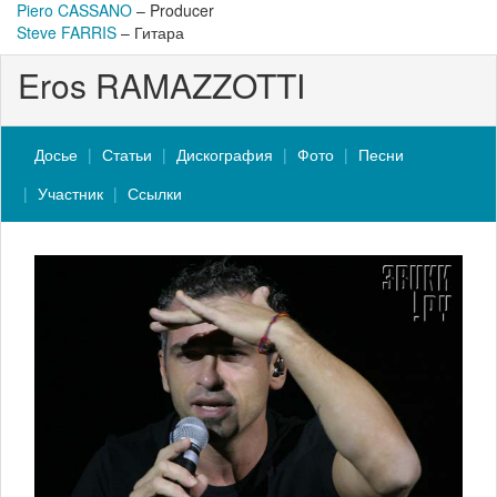
Piero CASSANO
– Producer
Steve FARRIS
– Гитара
Eros RAMAZZOTTI
Досье
Статьи
Дискография
Фото
Песни
Участник
Ссылки