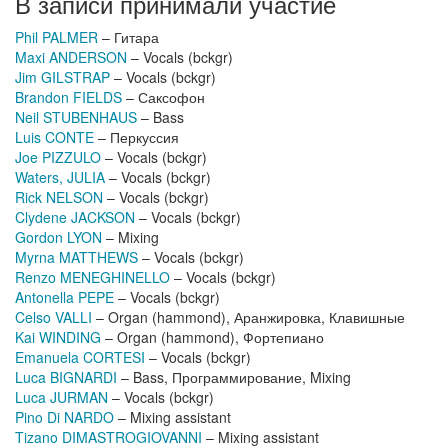
В записи принимали участие
Phil PALMER
– Гитара
Maxi ANDERSON
– Vocals (bckgr)
Jim GILSTRAP
– Vocals (bckgr)
Brandon FIELDS
– Саксофон
Neil STUBENHAUS
– Bass
Luis CONTE
– Перкуссия
Joe PIZZULO
– Vocals (bckgr)
Waters, JULIA
– Vocals (bckgr)
Rick NELSON
– Vocals (bckgr)
Clydene JACKSON
– Vocals (bckgr)
Gordon LYON
– Mixing
Myrna MATTHEWS
– Vocals (bckgr)
Renzo MENEGHINELLO
– Vocals (bckgr)
Antonella PEPE
– Vocals (bckgr)
Celso VALLI
– Organ (hammond), Аранжировка, Клавишные
Kai WINDING
– Organ (hammond), Фортепиано
Emanuela CORTESI
– Vocals (bckgr)
Luca BIGNARDI
– Bass, Программирование, Mixing
Luca JURMAN
– Vocals (bckgr)
Pino Di NARDO
– Mixing assistant
Tizano DIMASTROGIOVANNI
– Mixing assistant