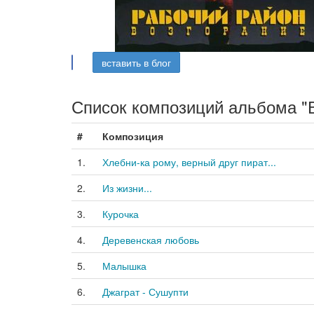
вставить в блог
Список композиций альбома "В
#
Композиция
1.
Хлебни-ка рому, верный друг пират...
2.
Из жизни...
3.
Курочка
4.
Деревенская любовь
5.
Малышка
6.
Джаграт - Сушупти