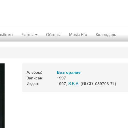
льбомы
Чарты
Обзоры
Music Pro
Календарь
Альбом:
Возгорание
Записан:
1997
Издан:
1997,
S.B.A.
(GLCD1039706-71)