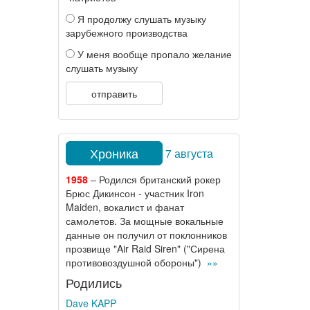
Я продолжу слушать музыку
зарубежного производства
У меня вообще пропало желание
слушать музыку
отправить
Хроника
7 августа
1958
– Родился британский рокер
Брюс Дикинсон - участник Iron
Maiden, вокалист и фанат
самолетов. За мощные вокальные
данные он получил от поклонников
прозвище "Air Raid Siren" ("Сирена
противовоздушной обороны")
»»
Родились
Dave KAPP