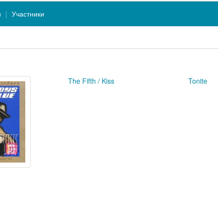
и
Участники
The Fifth / Kiss
Tonite