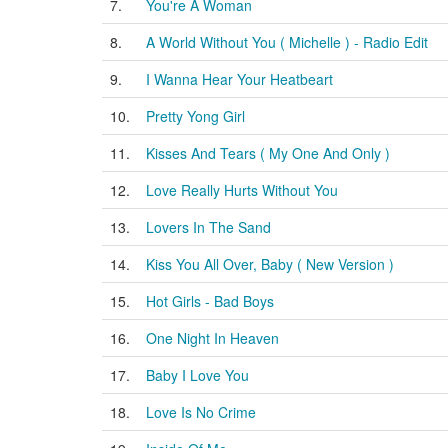
7.
You're A Woman
8.
A World Without You ( Michelle ) - Radio Edit
9.
I Wanna Hear Your Heatbeart
10.
Pretty Yong Girl
11.
Kisses And Tears ( My One And Only )
12.
Love Really Hurts Without You
13.
Lovers In The Sand
14.
Kiss You All Over, Baby ( New Version )
15.
Hot Girls - Bad Boys
16.
One Night In Heaven
17.
Baby I Love You
18.
Love Is No Crime