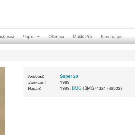
льбомы
Чарты
Обзоры
Music Pro
Календарь
Альбом:
Super 20
Записан:
1989
Издан:
1989,
BMG
(BMG74321789302)