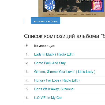
вставить в блог
Список композиций альбома "S
#
Композиция
1.
Lady In Black ( Radio Edit )
2.
Come Back And Stay
3.
Gimme, Gimme Your Lovin' ( Little Lady )
4.
Hungry For Love ( Radio Edit )
5.
Don't Walk Away, Suzanne
6.
L.O.V.E. In My Car