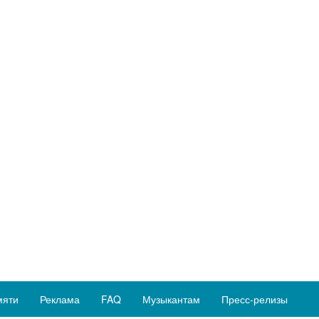
мяти
Реклама
FAQ
Музыкантам
Пресс-релизы