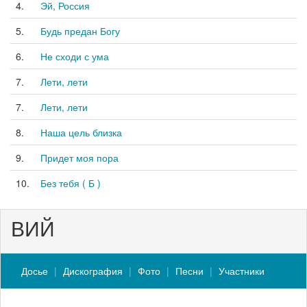
4.
Эй, Россия
5.
Будь предан Богу
6.
Не сходи с ума
7.
Лети, лети
7.
Лети, лети
8.
Наша цель близка
9.
Придет моя пора
10.
Без тебя ( Б )
ВИЙ
Досье
Дискография
Фото
Песни
Участники