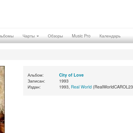
льбомы
Чарты
Обзоры
Music Pro
Календарь
Альбом:
City of Love
Записан:
1993
Издан:
1993,
Real World
(RealWorldCAROL23