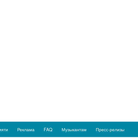
мяти
Реклама
FAQ
Музыкантам
Пресс-релизы