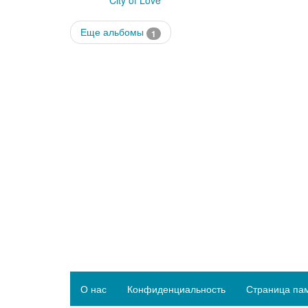
City of Love
Еще альбомы
1
О нас
Конфиденциальность
Страница па