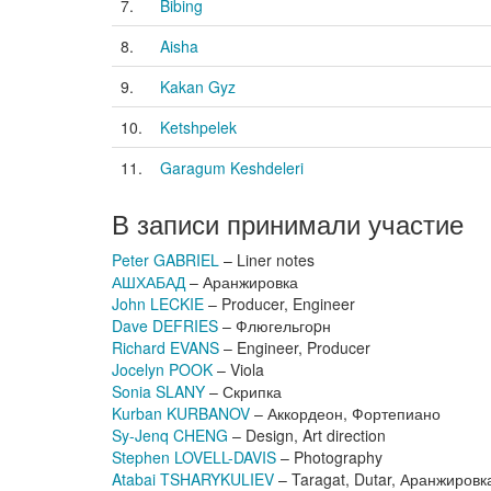
7.
Bibing
8.
Aisha
9.
Kakan Gyz
10.
Ketshpelek
11.
Garagum Keshdeleri
В записи принимали участие
Peter GABRIEL
– Liner notes
АШХАБАД
– Аранжировка
John LECKIE
– Producer, Engineer
Dave DEFRIES
– Флюгельгоpн
Richard EVANS
– Engineer, Producer
Jocelyn POOK
– Viola
Sonia SLANY
– Скрипка
Kurban KURBANOV
– Аккордеон, Фортепиано
Sy-Jenq CHENG
– Design, Art direction
Stephen LOVELL-DAVIS
– Photography
Atabai TSHARYKULIEV
– Taragat, Dutar, Аранжировка