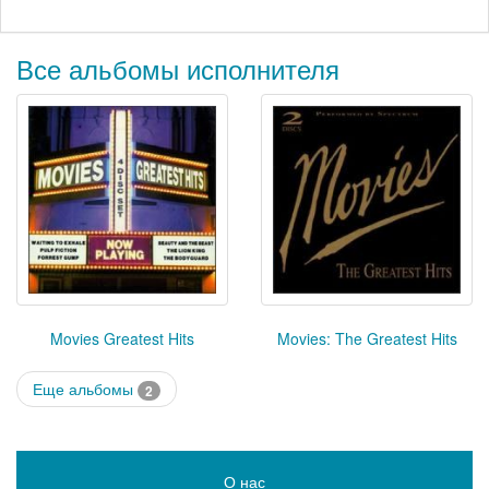
Все альбомы исполнителя
Movies Greatest Hits
Movies: The Greatest Hits
Еще альбомы
2
О нас