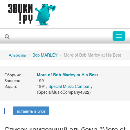
Toggl
naviga
Альбомы
Bob MARLEY
More of Bob Marley at His Best
Сборник:
More of Bob Marley at His Best
Записан:
1991
Издан:
1991,
Special Music Company
(SpecialMusicCompany4822)
вставить в блог
Список композиций альбома "More of