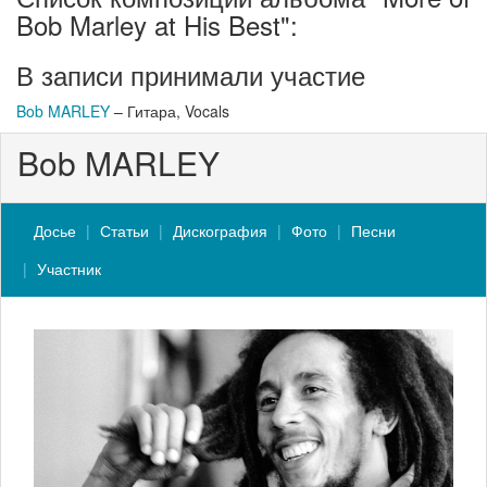
Bob Marley at His Best":
В записи принимали участие
Bob MARLEY
– Гитара, Vocals
Bob MARLEY
Досье
Статьи
Дискография
Фото
Песни
Участник