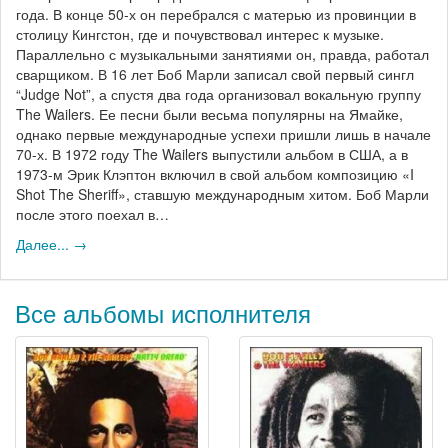
года. В конце 50-х он перебрался с матерью из провинции в
столицу Кингстон, где и почувствовал интерес к музыке.
Параллельно с музыкальными занятиями он, правда, работал
сварщиком. В 16 лет Боб Марли записал свой первый сингл
“Judge Not”, а спустя два года организовал вокальную группу
The Wailers. Ее песни были весьма популярны на Ямайке,
однако первые международные успехи пришли лишь в начале
70-х. В 1972 году The Wailers выпустили альбом в США, а в
1973-м Эрик Клэптон включил в свой альбом композицию «I
Shot The Sheriff», ставшую международным хитом. Боб Марли
после этого поехал в…
Далее... →
Все альбомы исполнителя