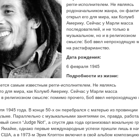
регги-исполнителем. Не являясь
родоначальником жанра, он факти
открыл его для мира, как Колумб
Америку. Сейчас у Марли масса
последователей, и не только в
музыкальном, но и в религиозном
смысле: Боб ввел непроходящую 
на растафарианство.
Дата рождения:
6 февраля 1945
Подробности из жизни:
ается самым известным регги-исполнителем. Не являясь
го для мира, как Колумб Америку. Сейчас у Марли масса
 и в религиозном смысле: помимо прочего, Боб ввел непроходящую
я 1945 года. В конце 50-х он перебрался с матерью из провинции 
 музыке. Параллельно с музыкальными занятиями он, правда, работа
ый сингл “Judge Not”, а спустя два года организовал вокальную г
а Ямайке, однако первые международные успехи пришли лишь в на
 в США, а в 1973-м Эрик Клэптон включил в свой альбом композицию