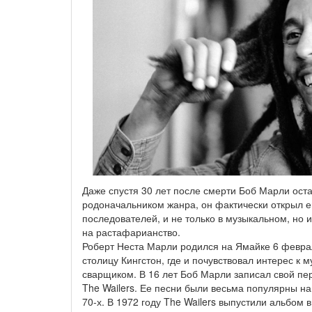
Даже спустя 30 лет после смерти Боб Марли ост
родоначальником жанра, он фактически открыл е
последователей, и не только в музыкальном, но
на растафарианство.
Роберт Неста Марли родился на Ямайке 6 феврал
столицу Кингстон, где и почувствовал интерес к
сварщиком. В 16 лет Боб Марли записал свой перв
The Wailers. Ее песни были весьма популярны н
70-х. В 1972 году The Wailers выпустили альбом