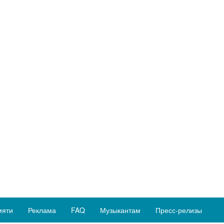
мяти
Реклама
FAQ
Музыкантам
Пресс-релизы