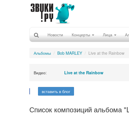
Новости
Концерты
Лица
А
Альбомы
Bob MARLEY
Live at the Rainbow
Видео:
Live at the Rainbow
вставить в блог
Список композиций альбома "Li