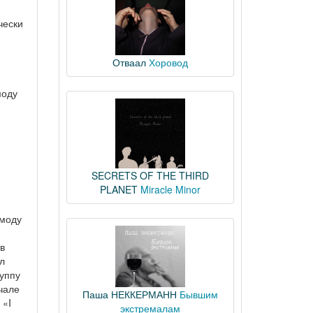
чески
Отваал
Хоровод
моду
SECRETS OF THE THIRD
PLANET
Miracle Minor
 моду
в
л
руппу
чале
Паша НЕККЕРМАНН
Бывшим
 «I
экстремалам