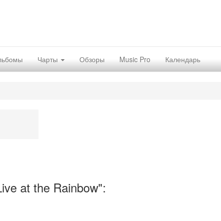
льбомы
Чарты
Обзоры
Music Pro
Календарь
ve at the Rainbow":