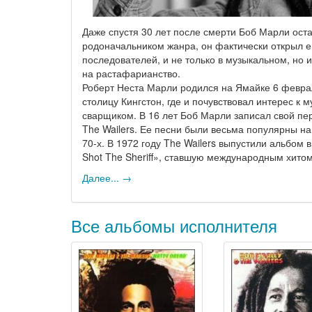
Даже спустя 30 лет после смерти Боб Марли ост
родоначальником жанра, он фактически открыл е
последователей, и не только в музыкальном, но
на растафарианство.
Роберт Неста Марли родился на Ямайке 6 феврал
столицу Кингстон, где и почувствовал интерес к
сварщиком. В 16 лет Боб Марли записал свой перв
The Wailers. Ее песни были весьма популярны н
70-х. В 1972 году The Wailers выпустили альбом
Shot The Sheriff», ставшую международным хито
Далее... →
Все альбомы исполнителя