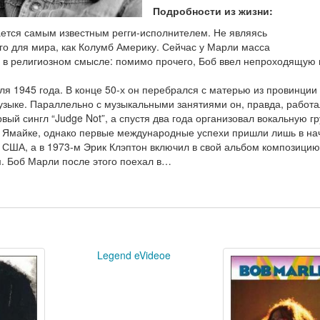
Подробности из жизни:
ается самым известным регги-исполнителем. Не являясь
го для мира, как Колумб Америку. Сейчас у Марли масса
 и в религиозном смысле: помимо прочего, Боб ввел непроходящую
я 1945 года. В конце 50-х он перебрался с матерью из провинции 
 музыке. Параллельно с музыкальными занятиями он, правда, работа
ый сингл “Judge Not”, а спустя два года организовал вокальную г
а Ямайке, однако первые международные успехи пришли лишь в на
 в США, а в 1973-м Эрик Клэптон включил в свой альбом композицию
м. Боб Марли после этого поехал в…
Legend eVideoe