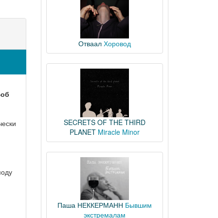
Отваал
Хоровод
об
SECRETS OF THE THIRD
чески
PLANET
Miracle Minor
моду
Паша НЕККЕРМАНН
Бывшим
экстремалам