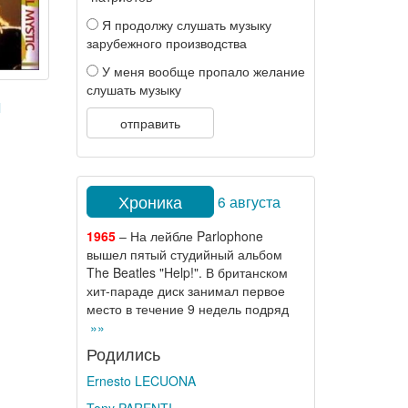
Я продолжу слушать музыку
зарубежного производства
У меня вообще пропало желание
слушать музыку
l
отправить
Хроника
6 августа
1965
– На лейбле Parlophone
вышел пятый студийный альбом
The Beatles "Help!". В британском
хит-параде диск занимал первое
место в течение 9 недель подряд
»»
Родились
Ernesto LECUONA