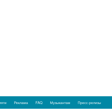
мяти
Реклама
FAQ
Музыкантам
Пресс-релизы