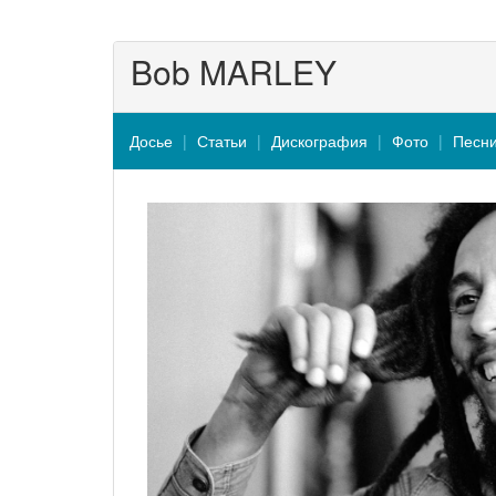
Bob MARLEY
Досье
Статьи
Дискография
Фото
Песн