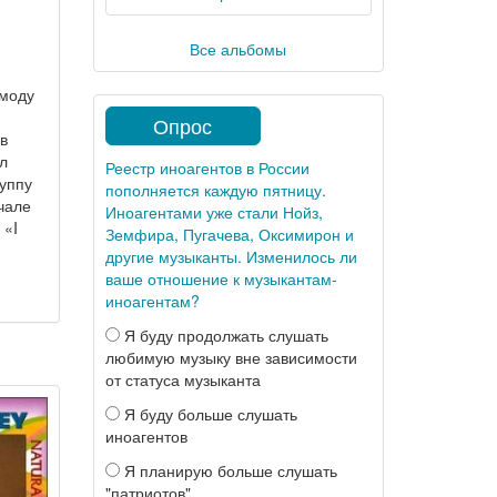
Все альбомы
 моду
Опрос
в
л
Реестр иноагентов в России
руппу
пополняется каждую пятницу.
чале
Иноагентами уже стали Нойз,
 «I
Земфира, Пугачева, Оксимирон и
другие музыканты. Изменилось ли
ваше отношение к музыкантам-
иноагентам?
Я буду продолжать слушать
любимую музыку вне зависимости
от статуса музыканта
Я буду больше слушать
иноагентов
Я планирую больше слушать
"патриотов"