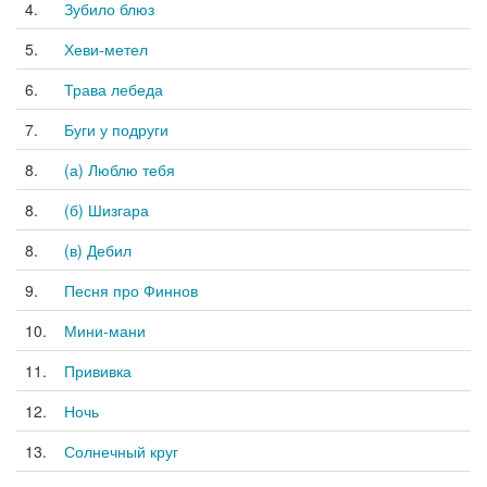
4.
Зубило блюз
5.
Хеви-метел
6.
Трава лебеда
7.
Буги у подруги
8.
(а) Люблю тебя
8.
(б) Шизгара
8.
(в) Дебил
9.
Песня про Финнов
10.
Мини-мани
11.
Прививка
12.
Ночь
13.
Солнечный круг