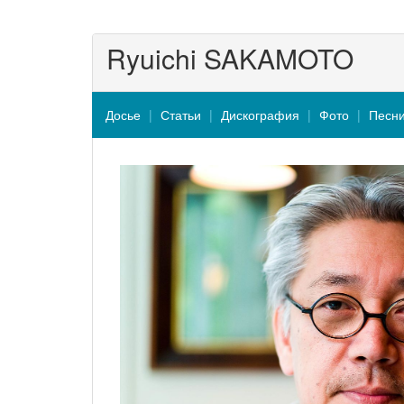
Ryuichi SAKAMOTO
Досье
Статьи
Дискография
Фото
Песн