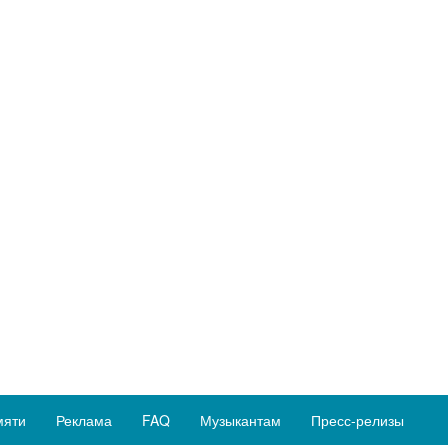
мяти
Реклама
FAQ
Музыкантам
Пресс-релизы