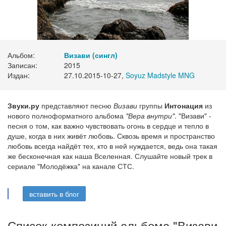
Альбом:
Визави (сингл)
Записан:
2015
Издан:
27.10.2015-10-27,
Soyuz Madstyle MNG
Звуки.ру
представляют песню
Визави
группы
Интонация
из
нового полноформатного альбома
"Вера внутри"
. "Визави" -
песня о том, как важно чувствовать огонь в сердце и тепло в
душе, когда в них живёт любовь. Сквозь время и пространство
любовь всегда найдёт тех, кто в ней нуждается, ведь она такая
же бесконечная как наша Вселенная. Слушайте новый трек в
сериале "Молодёжка" на канале СТС.
вставить в блог
Список композиций альбома "Визави