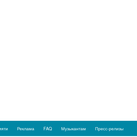
мяти
Реклама
FAQ
Музыкантам
Пресс-релизы