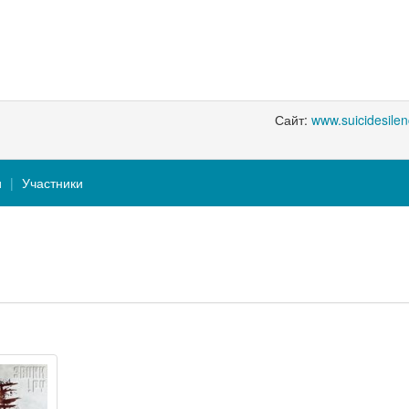
Сайт:
www.suicidesilen
и
Участники