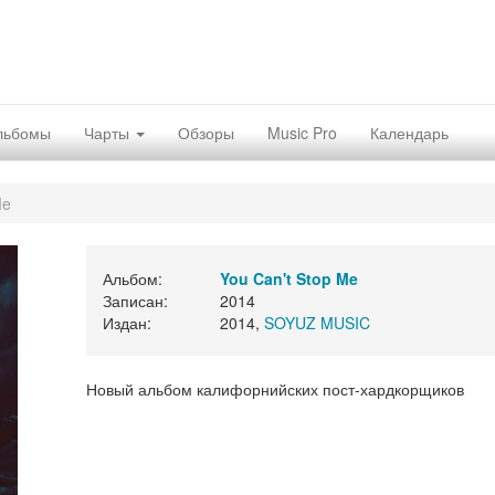
льбомы
Чарты
Обзоры
Music Pro
Календарь
Me
Альбом:
You Can't Stop Me
Записан:
2014
Издан:
2014,
SOYUZ MUSIC
Новый альбом калифорнийских пост-хардкорщиков