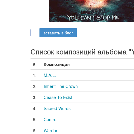
вставить в блог
Список композиций альбома "Y
#
Композиция
1.
M.A.L.
2.
Inherit The Crown
3.
Cease To Exist
4.
Sacred Words
5.
Control
6.
Warrior